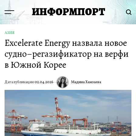
Перейти
ИНФОРМПОРТ
к
Menu
Пои
содержимому
АЗИЯ
ОПУБЛИКОВАНО
Excelerate Energy назвала новое
В
судно–регазификатор на верфи
в Южной Корее
Мадина Хамзаева
Дата публикации:
02.04.2026
ИА