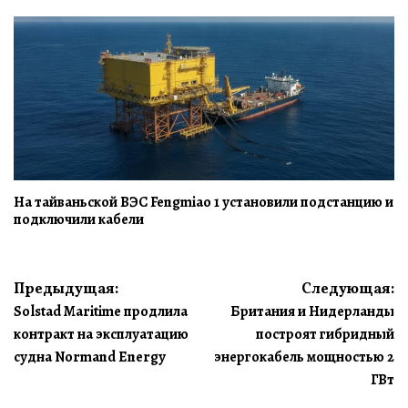
На тайваньской ВЭС Fengmiao 1 установили подстанцию и
подключили кабели
Навигация
Предыдущая:
Следующая:
Solstad Maritime продлила
Британия и Нидерланды
по
контракт на эксплуатацию
построят гибридный
записям
судна Normand Energy
энергокабель мощностью 2
ГВт