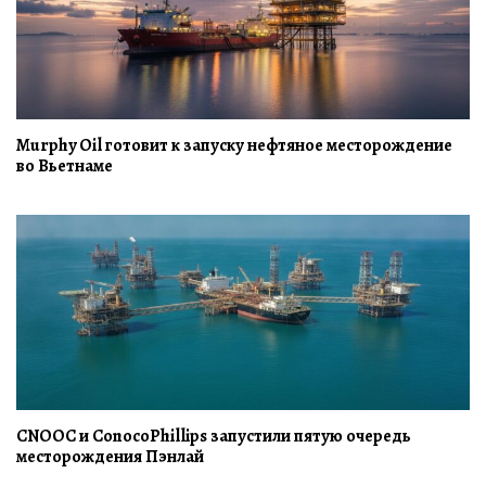
Murphy Oil готовит к запуску нефтяное месторождение
во Вьетнаме
CNOOC и ConocoPhillips запустили пятую очередь
месторождения Пэнлай