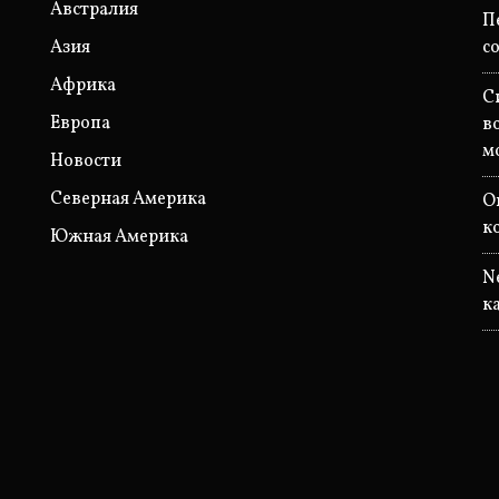
Австралия
П
Азия
с
Африка
С
Европа
в
м
Новости
Северная Америка
O
к
Южная Америка
N
к