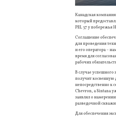
Канадская компания 
который предоставл
PEL 37 у побережья 
Соглашение обеспечи
для проведения техн
и его оператора – н
время для согласов
рабочих обязательст
В случае успешного 
получит косвенную д
непосредственно к с
Chevron, а Sintana 
заявлял о намерении
разведочной скважи
Для обеспечения экс