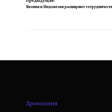
Навигация
Предыдущая:
Япония и Индонезия расширяют сотрудничеств
по
записям
Хронология