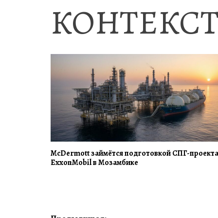
КОНТЕКСТ
McDermott займётся подготовкой СПГ-проект
ExxonMobil в Мозамбике