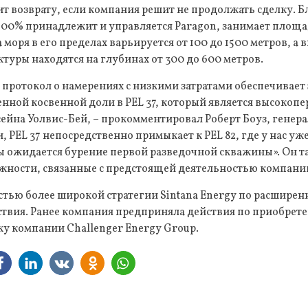
т возврату, если компания решит не продолжать сделку. Бл
100% принадлежит и управляется Paragon, занимает площа
 моря в его пределах варьируется от 100 до 1500 метров, а
туры находятся на глубинах от 300 до 600 метров.
протокол о намерениях с низкими затратами обеспечивает
нной косвенной доли в PEL 37, который является высокоп
сейна Уолвис-Бей, – прокомментировал Роберт Боуз, гене
и, PEL 37 непосредственно примыкает к PEL 82, где у нас уже
 ожидается бурение первой разведочной скважины». Он та
жности, связанные с предстоящей деятельностью компании
астью более широкой стратегии Sintana Energy по расширен
ствия. Ранее компания предприняла действия по приобрет
ку компании Challenger Energy Group.