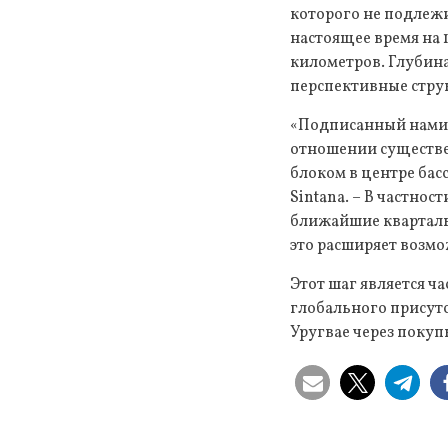
которого не подлежи
настоящее время на 
километров. Глубина
перспективные струк
«Подписанный нами 
отношении существе
блоком в центре бас
Sintana. – В частност
ближайшие кварталы
это расширяет возмо
Этот шаг является ч
глобального присут
Уругвае через покуп