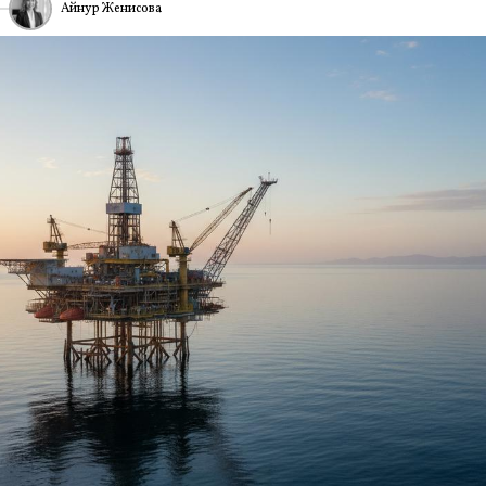
Айнур Женисова
ИА