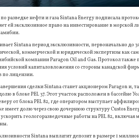
по разведке нефти и газа Sintana Energy подписала проток
яет ей эксклюзивное право на инвестирование в морской 
Намибии.
вает Sintana период эксклюзивности, первоначально до 30
ической, коммерческой и юридической экспертизы как самог
амибийской компании Paragon Oil and Gas. Протокол также
ания условий капиталовложения со стороны канадской фи
в по лицензии.
завершения сделки Sintana станет акционером Paragon и, т
олю в блоке PEL 37. Этот участок расположен в бассейне Уо
еверу от блока PEL 82, где оператором выступает аффилир
уже имеет долю через свою дочернюю структуру Custos Ener
 ускорить геологоразведочные работы на PEL 82, включая 
ны.
клюзивности Sintana выплатит депозит в размере 1 миллион