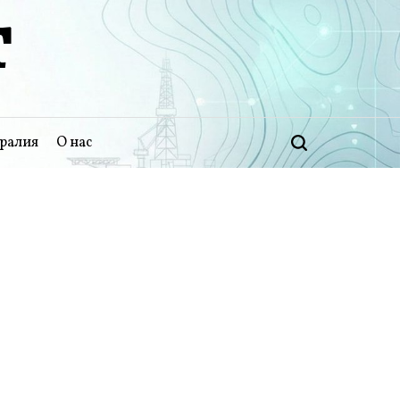
Т
ралия
О нас
Поиск