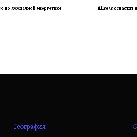
о по аммиачной энергетике
Allseas оснастит
География
С