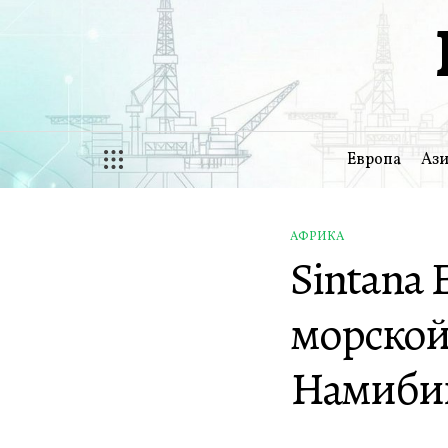
Перейти
к
содержимому
Европа
Ази
АФРИКА
ОПУБЛИКОВАНО
Sintana 
В
морской
Намиби