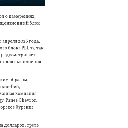
ол о намерениях,
лицензионный блок
 апреля 2026 года,
о блока PEL 37, так
 предусматривает
рмы для выполнения
аким образом,
лвис-Бей,
ованная компания
gy. Ранее Chevron
морское бурение
а долларов, треть