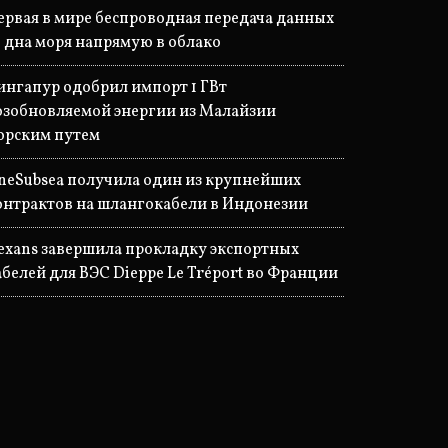
ервая в мире беспроводная передача данных
о дна моря напрямую в облако
ингапур одобрил импорт 1 ГВт
озобновляемой энергии из Малайзии
орским путем
neSubsea получила один из крупнейших
онтрактов на шлангокабели в Индонезии
exans завершила прокладку экспортных
абелей для ВЭС Dieppe Le Tréport во Франции