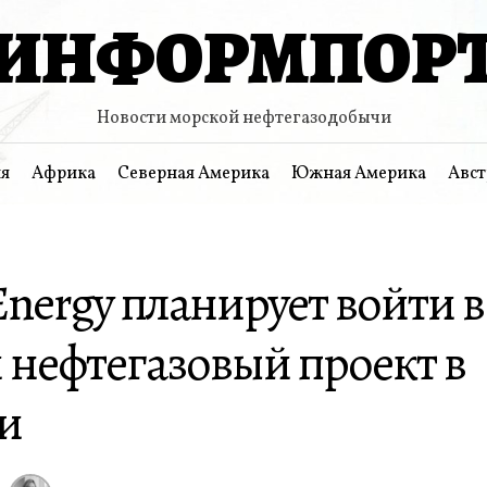
ИНФОРМПОР
Новости морской нефтегазодобычи
я
Африка
Северная Америка
Южная Америка
Авст
Energy планирует войти в
 нефтегазовый проект в
и