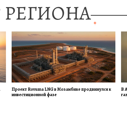
 РЕГИОНА
а
Проект Rovuma LNG в Мозамбике продвинулся к
В 
инвестиционной фазе
га