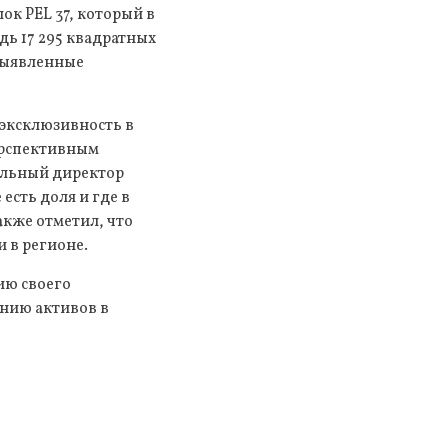
ок PEL 37, который в
дь 17 295 квадратных
 выявленные
 эксклюзивность в
ерспективным
ральный директор
 есть доля и где в
кже отметил, что
 в регионе.
ию своего
ению активов в