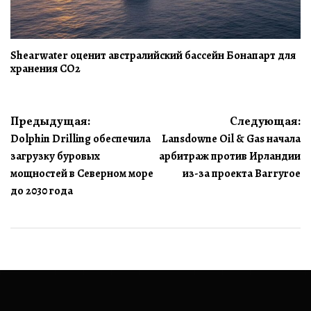
Shearwater оценит австралийский бассейн Бонапарт для
хранения CO2
Навигация
Предыдущая:
Следующая:
Dolphin Drilling обеспечила
Lansdowne Oil & Gas начала
по
загрузку буровых
арбитраж против Ирландии
записям
мощностей в Северном море
из-за проекта Barryroe
до 2030 года