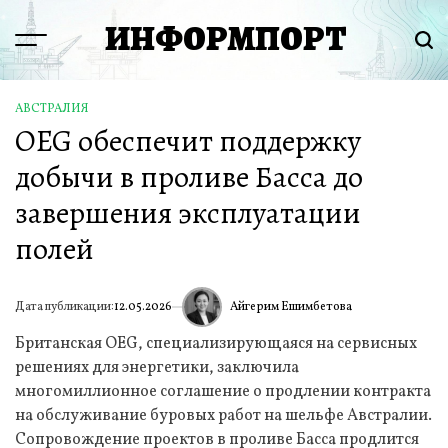
Перейти
ИНФОРМПОРТ
к
Menu
Пои
содержимому
АВСТРАЛИЯ
ОПУБЛИКОВАНО
OEG обеспечит поддержку
В
добычи в проливе Басса до
завершения эксплуатации
полей
Айгерим Ешимбетова
Дата публикации:
12.05.2026
ИА
Британская OEG, специализирующаяся на сервисных
решениях для энергетики, заключила
многомиллионное соглашение о продлении контракта
на обслуживание буровых работ на шельфе Австралии.
Сопровождение проектов в проливе Басса продлится