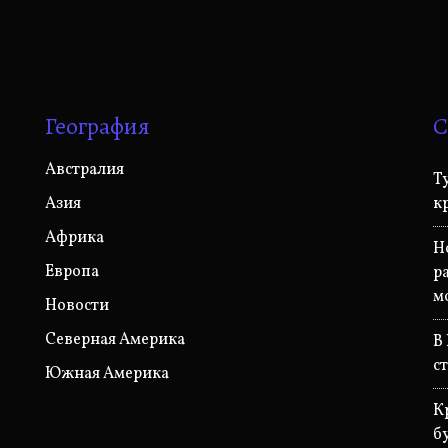
География
С
Австралия
Т
Азия
к
Африка
Н
Европа
р
м
Новости
Северная Америка
В
с
Южная Америка
К
б