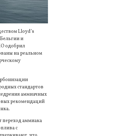
еством Lloyd’s
 Бельгии и
МО одобрил
нованы на реальном
рческому
карбонизации
ародных стандартов
внедрения аммиачных
новых рекомендаций
нка.
т переход аммиака
оплива с
дчеркивают, что