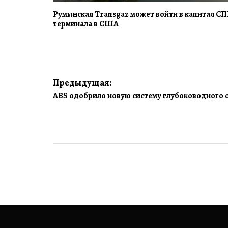
Румынская Transgaz может войти в капитал СП
терминала в США
Навигация
Предыдущая:
ABS одобрило новую систему глубоководного 
по
записям