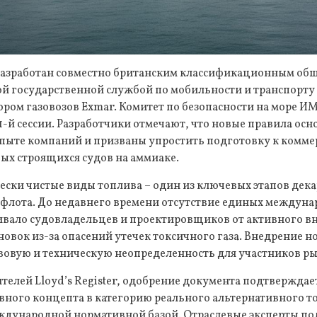
разработан совместно британским классификационным общ
ой государственной службой по мобильности и транспорту
ром газовозов Exmar. Комитет по безопасности на море И
11-й сессии. Разработчики отмечают, что новые правила ос
пыте компаний и призваны упростить подготовку к комме
ых строящихся судов на аммиаке.
чески чистые виды топлива – один из ключевых этапов де
 флота. До недавнего времени отсутствие единых междун
ивало судовладельцев и проектировщиков от активного 
новок из-за опасений утечек токсичного газа. Внедрение 
вовую и техническую неопределенность для участников ры
телей Lloyd’s Register, одобрение документа подтверждае
ивного концепта в категорию реального альтернативного т
ународной нормативной базой. Отраслевые эксперты по