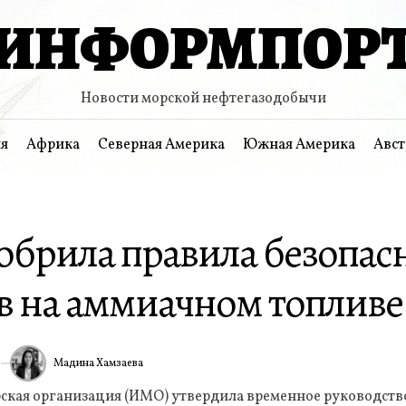
ИНФОРМПОР
Новости морской нефтегазодобычи
я
Африка
Северная Америка
Южная Америка
Авст
брила правила безопас
ов на аммиачном топливе
Мадина Хамзаева
6
ИА
кая организация (ИМО) утвердила временное руководств