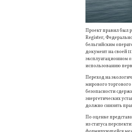
Проект правил был 
Register, Федеральн
бельгийским операто
документ на своей 1
эксплуатационном о
использованию перв
Переход на экологи
мирового торгового
безопасности сдерж
энергетических уста
должно снизить пра
По оценке представи
из статуса перспект
формирующейся межд