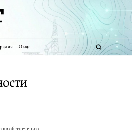
Т
ралия
О нас
Поиск
ности
о по обеспечению