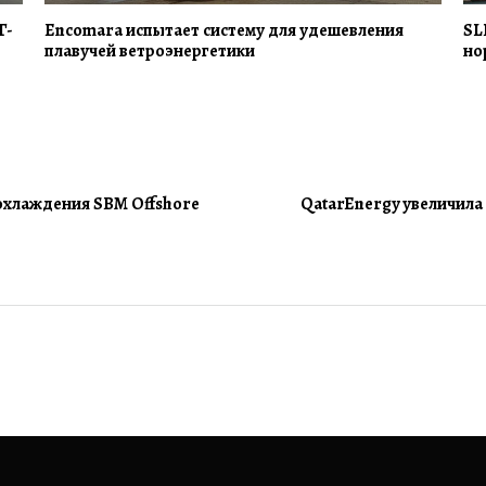
Г-
Encomara испытает систему для удешевления
SL
плавучей ветроэнергетики
но
охлаждения SBM Offshore
QatarEnergy увеличила