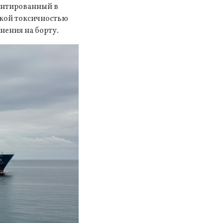
иентированный в
окой токсичностью
нения на борту.