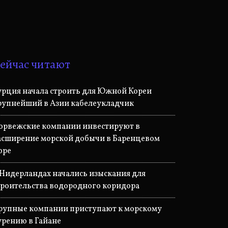
ейчас читают
урция начала строить для Южной Кореи
рупнейший в Азии кабелеукладчик
орвежские компании инвестируют в
асширение морской добычи в Баренцевом
оре
 Нидерландах начались изыскания для
троительства водородного коридора
рупные компании приступают к морскому
урению в Гайане