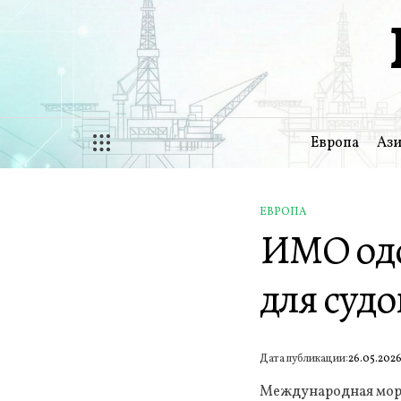
Перейти
к
содержимому
Европа
Ази
ЕВРОПА
ОПУБЛИКОВАНО
ИМО одо
В
для суд
Дата публикации:
26.05.202
Международная морс