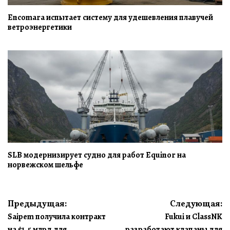
Encomara испытает систему для удешевления плавучей
ветроэнергетики
SLB модернизирует судно для работ Equinor на
норвежском шельфе
Навигация
Предыдущая:
Следующая:
Saipem получила контракт
Fukui и ClassNK
по
на $1,5 млрд для
разработают клапаны для