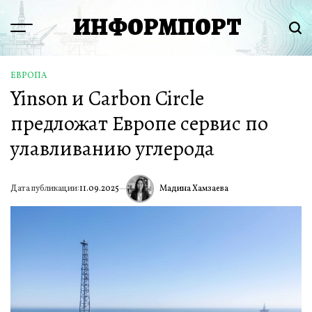
Перейти
ИНФОРМПОРТ
к
Menu
Пои
содержимому
ЕВРОПА
ОПУБЛИКОВАНО
Yinson и Carbon Circle
В
предложат Европе сервис по
улавливанию углерода
Мадина Хамзаева
Дата публикации:
11.09.2025
ИА