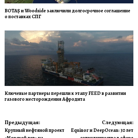
BOTAŞ и Woodside заключили долгосрочное соглашение
о поставках СПГ
Ключевые партнеры перешли к этапу FEED в развитии
газового месторождения Афродита
Навигация
Предыдущая:
Следующая:
Крупный нефтяной проект
Equinor и DeepOcean: 30 лет
по