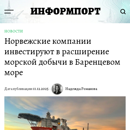
Перейти
ИНФОРМПОРТ
к
Menu
Пои
содержимому
НОВОСТИ
ОПУБЛИКОВАНО
Норвежские компании
В
инвестируют в расширение
морской добычи в Баренцевом
море
Надежда Романова
Дата публикации:
11.12.2025
ИА