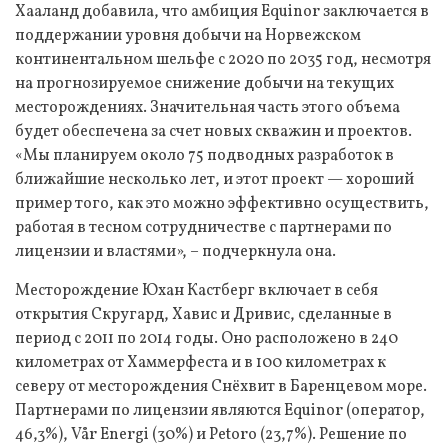
Хааланд добавила, что амбиция Equinor заключается в
поддержании уровня добычи на Норвежском
континентальном шельфе с 2020 по 2035 год, несмотря
на прогнозируемое снижение добычи на текущих
месторождениях. Значительная часть этого объема
будет обеспечена за счет новых скважин и проектов.
«Мы планируем около 75 подводных разработок в
ближайшие несколько лет, и этот проект — хороший
пример того, как это можно эффективно осуществить,
работая в тесном сотрудничестве с партнерами по
лицензии и властями», – подчеркнула она.
Месторождение Юхан Кастберг включает в себя
открытия Скругард, Хавис и Дривис, сделанные в
период с 2011 по 2014 годы. Оно расположено в 240
километрах от Хаммерфеста и в 100 километрах к
северу от месторождения Снёхвит в Баренцевом море.
Партнерами по лицензии являются Equinor (оператор,
46,3%), Vår Energi (30%) и Petoro (23,7%). Решение по