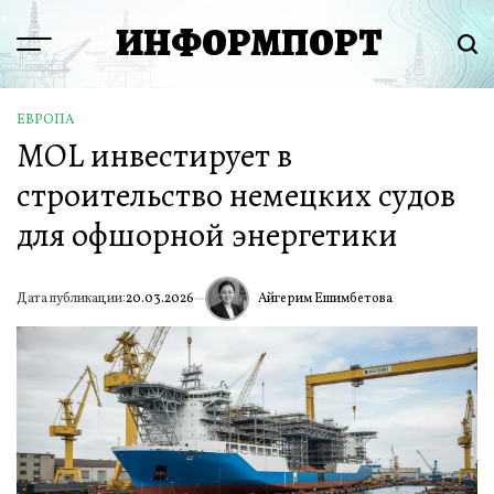
Перейти
ИНФОРМПОРТ
к
Menu
Пои
содержимому
ЕВРОПА
ОПУБЛИКОВАНО
MOL инвестирует в
В
строительство немецких судов
для офшорной энергетики
Айгерим Ешимбетова
Дата публикации:
20.03.2026
ИА