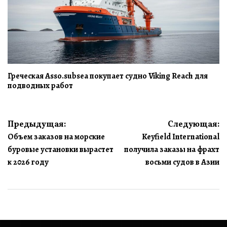
Греческая Asso.subsea покупает судно Viking Reach для
подводных работ
Навигация
Предыдущая:
Следующая:
Объем заказов на морские
Keyfield International
по
буровые установки вырастет
получила заказы на фрахт
записям
к 2026 году
восьми судов в Азии