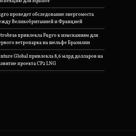
нспекцию для Equinor
ugro проведет обследование энергомоста
ежду Великобританией и Францией
etrobras привлекла Fugro к изысканиям для
ервого ветропарка на шельфе Бразилии
enture Global привлекла 8,6 млрд долларов на
азвитие проекта CP2 LNG