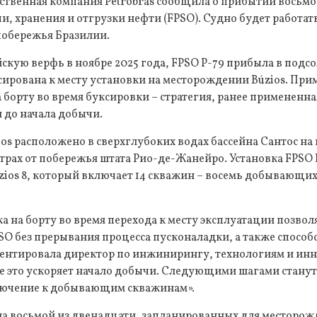
ственная компания Petrobras сообщила о прибытии восьм
и, хранения и отгрузки нефти (FPSO). Судно будет работа
 побережья Бразилии.
ую верфь в ноябре 2025 года, FPSO P-79 прибыла в подсо
сирована к месту установки на месторождении Búzios. При
 борту во время буксировки – стратегия, ранее примененная
 до начала добычи.
s расположено в сверхглубоких водах бассейна Сантос на 
етрах от побережья штата Рио-де-Жанейро. Установка FPSO 
zios 8, который включает 14 скважин – восемь добывающих
 на борту во время перехода к месту эксплуатации позволя
O без прерывания процесса пусконаладки, а также способ
ентировала директор по инжинирингу, технологиям и инн
се это ускоряет начало добычи. Следующими шагами станут
ключение к добывающим скважинам».
ла восьмой из двенадцати, запланированных для месторожд