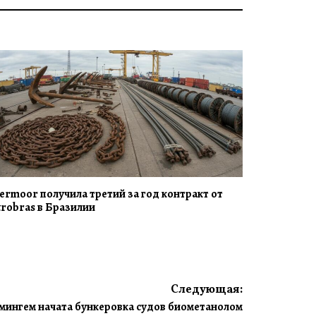
termoor получила третий за год контракт от
trobras в Бразилии
Следующая:
мингем начата бункеровка судов биометанолом