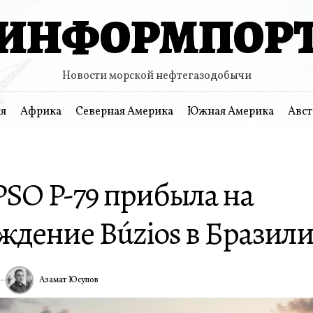
ИНФОРМПОР
Новости морской нефтегазодобычи
я
Африка
Северная Америка
Южная Америка
Авст
PSO P-79 прибыла на
ждение Búzios в Бразил
Азамат Юсупов
ИА