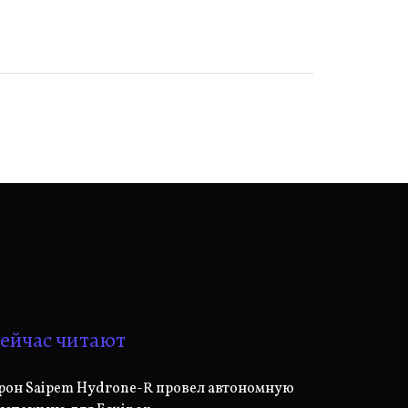
ейчас читают
рон Saipem Hydrone-R провел автономную