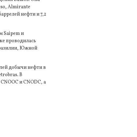
so, Almirante
аррелей нефти и 7,2
м Saipem и
кже проводилась
Бразилии, Южной
елей добычи нефти в
robras. В
ры CNOOC и CNODC, а