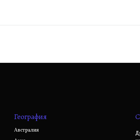
География
С
Австралия
Д