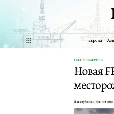
Перейти
к
содержимому
Европа
Ази
ЮЖНАЯ АМЕРИКА
ОПУБЛИКОВАНО
Новая F
В
месторо
Дата публикации:
11.02.2026