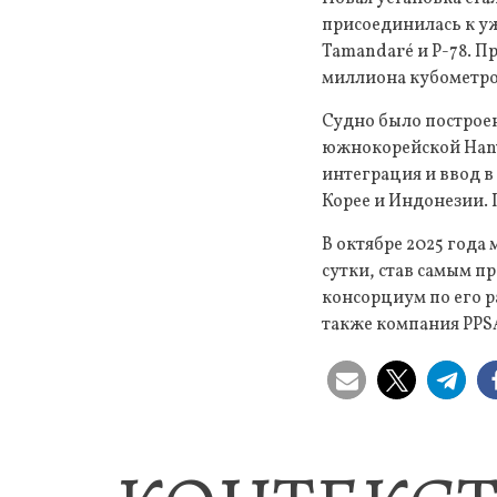
присоединилась к уже
Tamandaré и P-78. П
миллиона кубометров
Судно было построе
южнокорейской Hanw
интеграция и ввод 
Корее и Индонезии. 
В октябре 2025 года
сутки, став самым 
консорциум по его р
также компания PPS