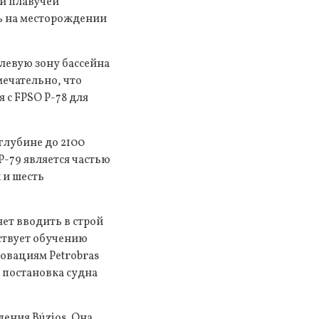
ой плавучей
ть на месторождении
левую зону бассейна
мечательно, что
 с FPSO P-78 для
глубине до 2100
P-79 является частью
 и шесть
ет вводить в строй
ствует обучению
овациям Petrobras
 постановка судна
ения Búzios. Она