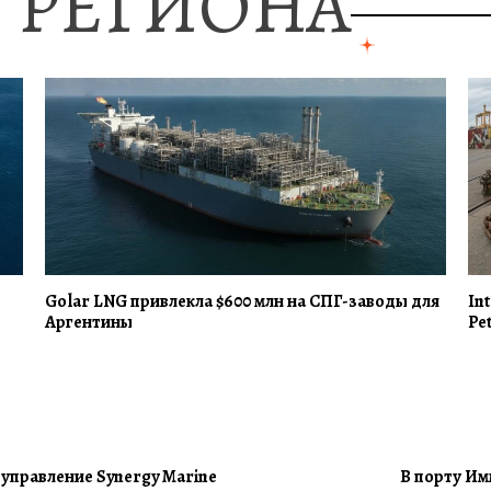
 РЕГИОНА
Golar LNG привлекла $600 млн на СПГ-заводы для
In
Аргентины
Pe
 управление Synergy Marine
В порту Им