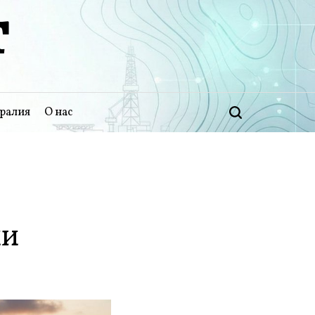
Т
ралия
О нас
Поиск
ии