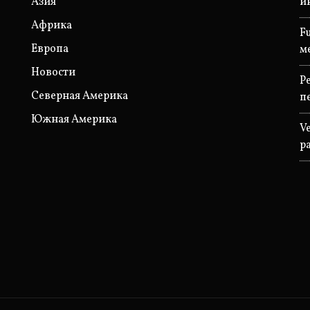
Азия
и
Африка
F
Европа
м
Новости
P
Северная Америка
п
Южная Америка
V
р