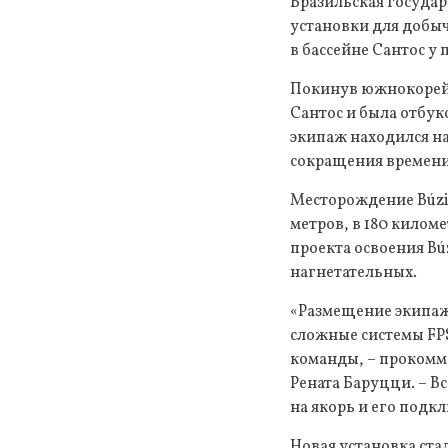
Бразильская государ
установки для добыч
в бассейне Сантос у
Покинув южнокорейск
Сантос и была отбук
экипаж находился на
сокращения времени
Месторождение Búzio
метров, в 180 килом
проекта освоения Bú
нагнетательных.
«Размещение экипажа
сложные системы FPS
команды, – прокомм
Рената Баруцци. – В
на якорь и его под
Новая установка ста