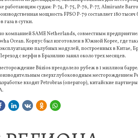
 работающим судам: P-74, P-75, P-76, P-77, Almirante Barro
роизводственная мощность FPSO P-79 составляет 180 тысяч б
 газа в сутки.
но компанией SAME Netherlands, совместным предприятие
ha Ocean. Корпус был изготовлен в Южной Корее, где та
в эксплуатацию палубных модулей, построенных в Китае, 
Переход с верфи в Бразилию занял около трех месяцев.
 месторождение Búzios преодолело рубеж в 1 миллион барр
производительным сверхглубоководным месторождением Pet
азработке входят Petrobras (оператор), китайские партне
A.