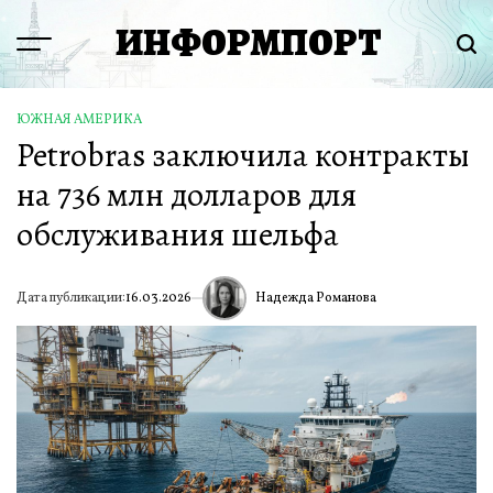
Перейти
ИНФОРМПОРТ
к
Menu
Пои
содержимому
ЮЖНАЯ АМЕРИКА
ОПУБЛИКОВАНО
Petrobras заключила контракты
В
на 736 млн долларов для
обслуживания шельфа
Надежда Романова
Дата публикации:
16.03.2026
ИА