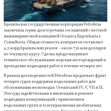
Бразильская государственная корпорация Petrobras
заключила серию долгосрочных соглашений с местной
инжиниринговой компанией Oceanica Engenharia e
Consultoria. Общая стоимость контрактов составляет
4,2 млрд бразильских реалов – около 736 млн долларов
по текущему курсу. Сделка предусматривает
техническое обслуживание морских месторождений и
проведение подводных работ в течение четырех лет.
В рамках договоренностей Petrobras продлевает фрахт
четырех судов поддержки водолазных работ для
обслуживания мелководья: Oceanicasub IV, V, VII и IX.
Эти суда задействованы в инспекции и ремонте
подводных коммуникаций с применением
водолазных групп и телеуправляемых необитаемых