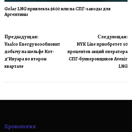
Golar LNG привлекла $600 млн на СПГ-заводы для
Аргентины
Навигация
Предыдущая:
Следующая:
Vaalco Energy возобновит
NYK Line приобретет 50
по
добычу на шельфе Кот-
процентов акций оператора
записям
д’Ивуара во втором
СПГ-бункеровщиков Avenir
квартале
LNG
Хронология