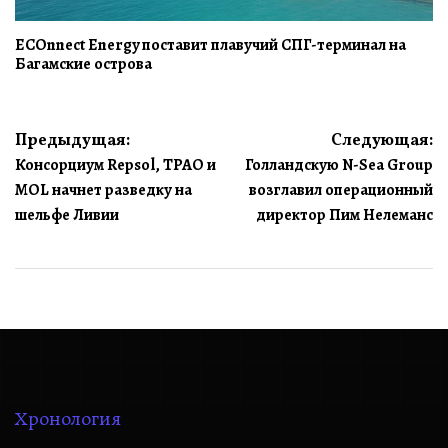
ECOnnect Energy поставит плавучий СПГ-терминал на
Багамские острова
Навигация
Предыдущая:
Следующая:
Консорциум Repsol, TPAO и
Голландскую N-Sea Group
по
MOL начнет разведку на
возглавил операционный
записям
шельфе Ливии
директор Пим Нелеманс
Хронология