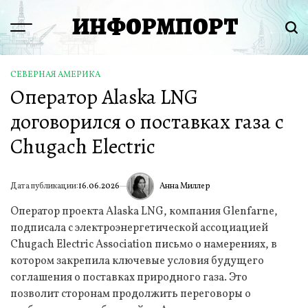
Перейти
ИНФОРМПОРТ
к
Menu
Пои
содержимому
СЕВЕРНАЯ АМЕРИКА
ОПУБЛИКОВАНО
Оператор Alaska LNG
В
договорился о поставках газа с
Chugach Electric
Анна Миллер
Дата публикации:
16.06.2026
ИА
Оператор проекта Alaska LNG, компания Glenfarne,
подписала с электроэнергетической ассоциацией
Chugach Electric Association письмо о намерениях, в
котором закрепила ключевые условия будущего
соглашения о поставках природного газа. Это
позволит сторонам продолжить переговоры о