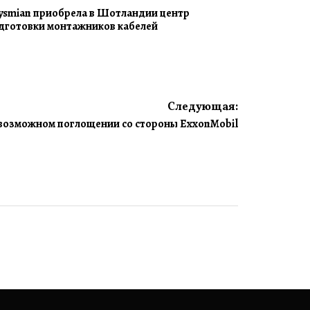
ysmian приобрела в Шотландии центр
дготовки монтажников кабелей
Следующая:
 возможном поглощении со стороны ExxonMobil