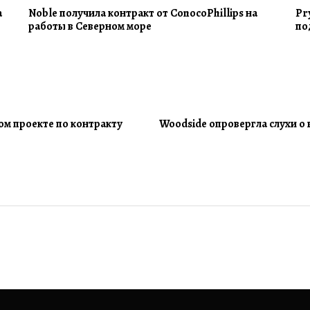
а
Noble получила контракт от ConocoPhillips на
Pr
работы в Северном море
по
ом проекте по контракту
Woodside опровергла слухи о