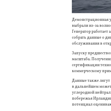
Демонстрационная ус
выбрали из-за волно
Генератор работает а
собрать данные о ди
обслуживания в отк
Запуску предшествов
масштаба. Полученны
сертификации технол
коммерческому прим
Данные также лягут
в дальнейшем может 
углеродной нейтраль
побережья Ирландии 
потенциал оценивают