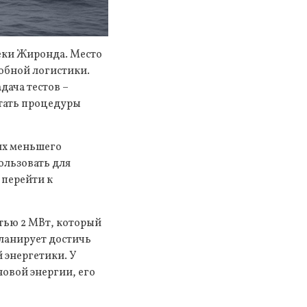
реки Жиронда. Место
обной логистики.
дача тестов –
отать процедуры
ях меньшего
ользовать для
 перейти к
тью 2 МВт, который
планирует достичь
 энергетики. У
овой энергии, его