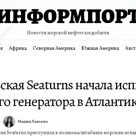
ИНФОРМПОР
Новости морской нефтегазодобычи
я
Африка
Северная Америка
Южная Америка
Авст
ская Seaturns начала ис
о генератора в Атланти
Мадина Хамзаева
6
ИА
ия Seaturns приступила к полномасштабным морским испы