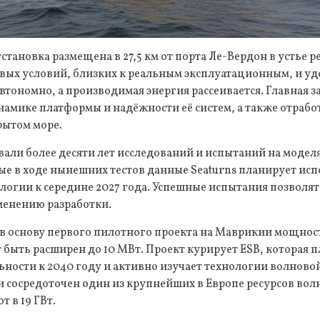
тановка размещена в 27,5 км от порта Ле-Вердон в устье 
вых условий, близких к реальным эксплуатационным, и уд
втономно, а производимая энергия рассеивается. Главная за
намике платформы и надёжности её систем, а также отраб
рытом море.
али более десяти лет исследований и испытаний на модел
е в ходе нынешних тестов данные Seaturns планирует исп
огии к середине 2027 года. Успешные испытания позволят
енению разработки.
 в основу первого пилотного проекта на Маврикии мощнос
быть расширен до 10 МВт. Проект курирует ESB, которая 
ности к 2040 году и активно изучает технологии волновой
сосредоточен один из крупнейших в Европе ресурсов волн
 в 19 ГВт.