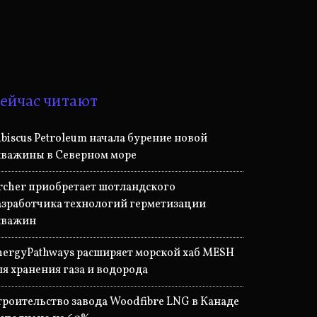
ейчас читают
ibiscus Petroleum начала бурение новой
кважины в Северном море
rcher приобретает шотландского
азработчика технологий герметизации
кважин
nergyPathways расширяет морской хаб MESH
ля хранения газа и водорода
троительство завода Woodfibre LNG в Канаде