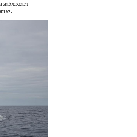
ом наблюдает
яцев.