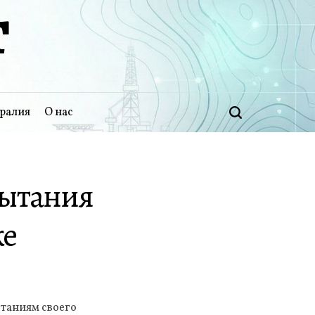
Т
ралия
О нас
Поиск
пытания
ке
таниям своего