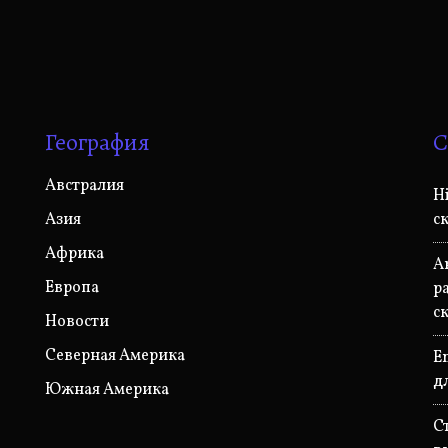
География
С
Австралия
H
Азия
с
Африка
A
Европа
р
с
Новости
Северная Америка
E
д
Южная Америка
С