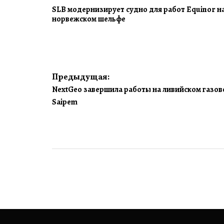
SLB модернизирует судно для работ Equinor н
норвежском шельфе
Навигация
Предыдущая:
NextGeo завершила работы на ливийском газов
по
Saipem
записям