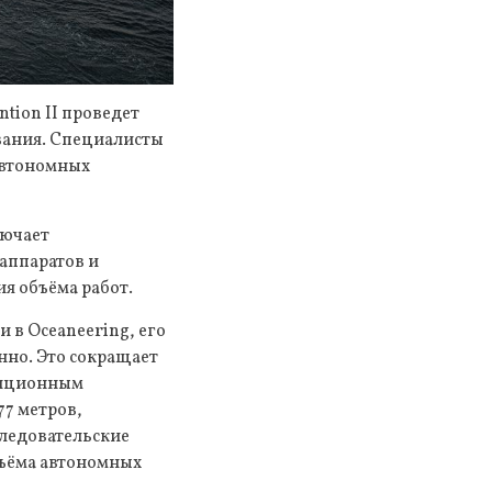
ntion II проведет
ования. Специалисты
автономных
лючает
аппаратов и
я объёма работ.
и в Oceaneering, его
нно. Это сокращает
адиционным
77 метров,
следовательские
дъёма автономных