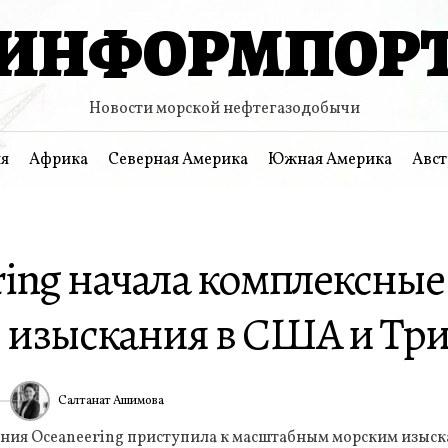
ИНФОРМПОР
Новости морской нефтегазодобычи
я
Африка
Северная Америка
Южная Америка
Авст
ring начала комплексные
 изыскания в США и Тр
Салтанат Ашимова
6
ИА
ния Oceaneering приступила к масштабным морским изыск