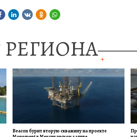
 РЕГИОНА
Beacon бурит вторую скважину на проекте
Пр
Monument в Мексиканском заливе
на