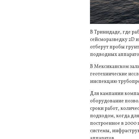
В Тринидаде, где раб
сейсморазведку 2D и
отберут пробы грун
подводных аппарато
В Мексиканском зали
геотехнические иссл
инспекцию трубопро
Для кампании компани
оборудование позво
сроки работ, колич
подходом, когда для
построенное в 2000
системы, инфрастру
аппаратов.