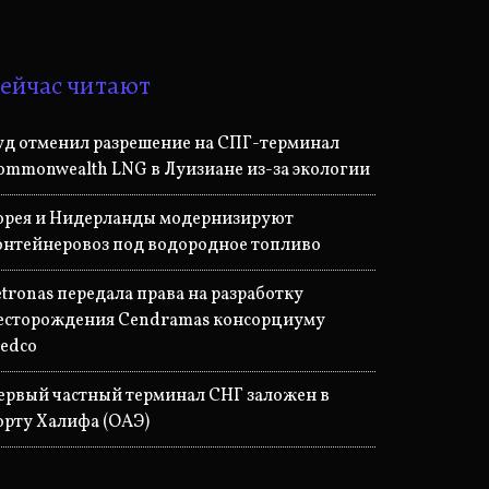
ейчас читают
уд отменил разрешение на СПГ-терминал
ommonwealth LNG в Луизиане из-за экологии
орея и Нидерланды модернизируют
онтейнеровоз под водородное топливо
etronas передала права на разработку
есторождения Cendramas консорциуму
edco
ервый частный терминал СНГ заложен в
орту Халифа (ОАЭ)