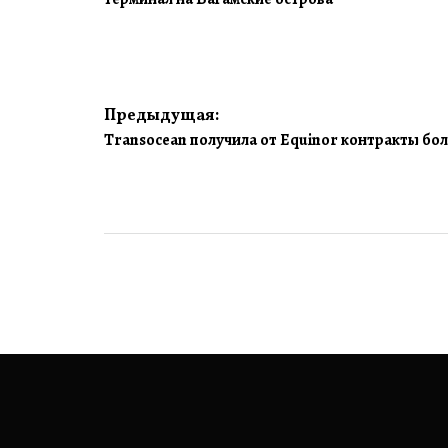
Навигация
Предыдущая:
Transocean получила от Equinor контракты боле
по
записям