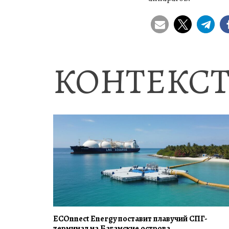
КОНТЕКСТ
ECOnnect Energy поставит плавучий СПГ-
терминал на Багамские острова