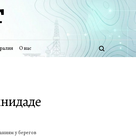
Т
ралия
О нас
Поиск
инидаде
аниям у берегов