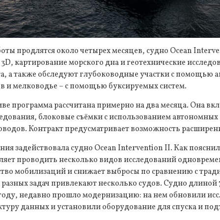
оты продлятся около четырех месяцев, судно Ocean Interve
 3D, картирование морского дна и геотехнические исслед
та, а также обследуют глубоководные участки с помощью 
в и мелководье – с помощью буксируемых систем.
ве программа рассчитана примерно на два месяца. Она вк
едования, блоковые съёмки с использованием автономных 
водов. Контракт предусматривает возможность расширени
я задействовала судно Ocean Intervention II. Как пояснил
ляет проводить несколько видов исследований одновреме
ество мобилизаций и снижает выбросы по сравнению с тр
 разных задач привлекают несколько судов. Судно длиной 
 году, недавно прошло модернизацию: на нем обновили ис
ктуру данных и установили оборудование для спуска и по