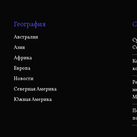
География
С
Австралия
С
Азия
C
Африка
К
Европа
к
Новости
P
Северная Америка
м
M
Южная Америка
П
п