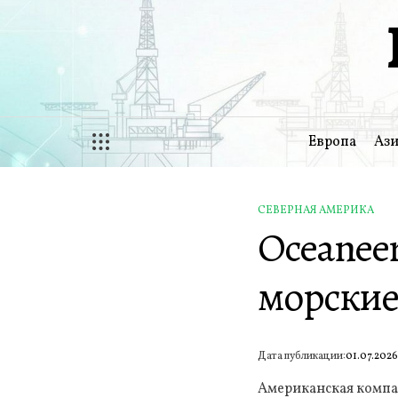
Перейти
к
содержимому
Европа
Ази
СЕВЕРНАЯ АМЕРИКА
ОПУБЛИКОВАНО
Oceanee
В
морские
Дата публикации:
01.07.202
Американская компа