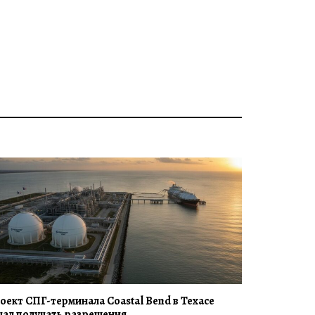
оект СПГ-терминала Coastal Bend в Техасе
чал получать разрешения