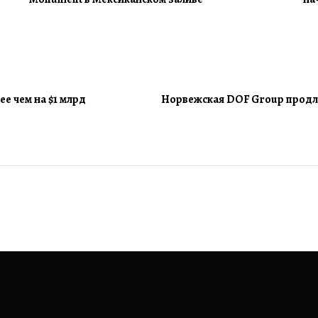
е чем на $1 млрд
Норвежская DOF Group продлил