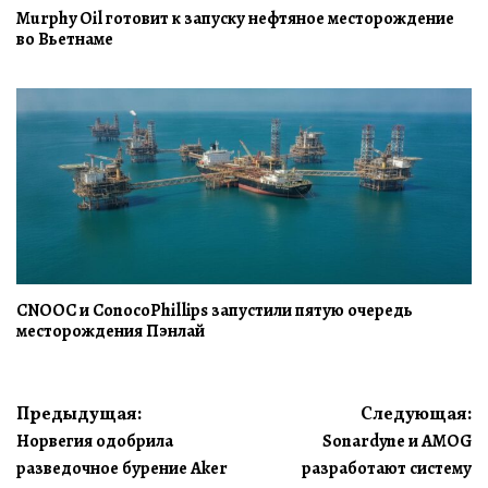
Murphy Oil готовит к запуску нефтяное месторождение
во Вьетнаме
CNOOC и ConocoPhillips запустили пятую очередь
месторождения Пэнлай
Навигация
Предыдущая:
Следующая:
Норвегия одобрила
Sonardyne и AMOG
по
разведочное бурение Aker
разработают систему