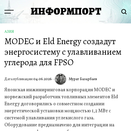
Перейти
ИНФОРМПОРТ
к
Menu
Пои
содержимому
АЗИЯ
ОПУБЛИКОВАНО
MODEC и Eld Energy создадут
В
энергосистему с улавливанием
углерода для FPSO
Мурат Базарбаев
Дата публикации:
04.06.2026
ИА
Японская инжиниринговая корпорация MODEC и
норвежский разработчик топливных элементов Eld
Energy договорились о совместном создании
энергетической установки мощностью 1,2 МВт с
системой улавливания углекислого газа.
Оборудование предназначено для интеграции на