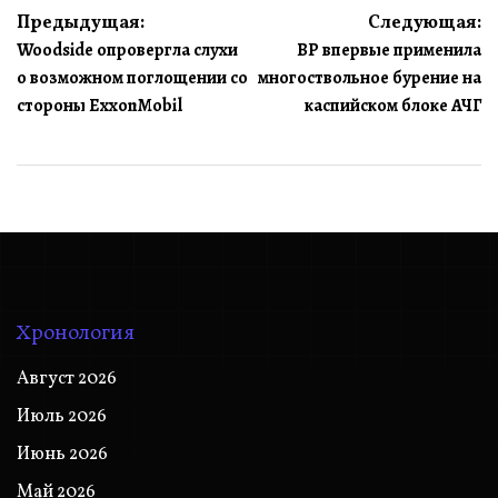
Навигация
Предыдущая:
Следующая:
Woodside опровергла слухи
BP впервые применила
по
о возможном поглощении со
многоствольное бурение на
записям
стороны ExxonMobil
каспийском блоке АЧГ
Хронология
Август 2026
Июль 2026
Июнь 2026
Май 2026