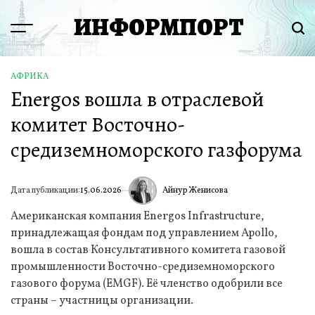
Перейти
ИНФОРМПОРТ
к
Menu
Пои
содержимому
АФРИКА
ОПУБЛИКОВАНО
Energos вошла в отраслевой
В
комитет Восточно-
средиземноморского газфорума
Айнур Женисова
Дата публикации:
15.06.2026
ИА
Американская компания Energos Infrastructure,
принадлежащая фондам под управлением Apollo,
вошла в состав Консультативного комитета газовой
промышленности Восточно-средиземноморского
газового форума (EMGF). Её членство одобрили все
страны – участницы организации.