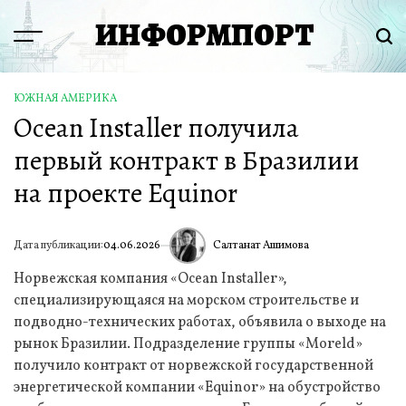
Перейти
ИНФОРМПОРТ
к
Menu
Пои
содержимому
ЮЖНАЯ АМЕРИКА
ОПУБЛИКОВАНО
Ocean Installer получила
В
первый контракт в Бразилии
на проекте Equinor
Салтанат Ашимова
Дата публикации:
04.06.2026
ИА
Норвежская компания «Ocean Installer»,
специализирующаяся на морском строительстве и
подводно-технических работах, объявила о выходе на
рынок Бразилии. Подразделение группы «Moreld»
получило контракт от норвежской государственной
энергетической компании «Equinor» на обустройство