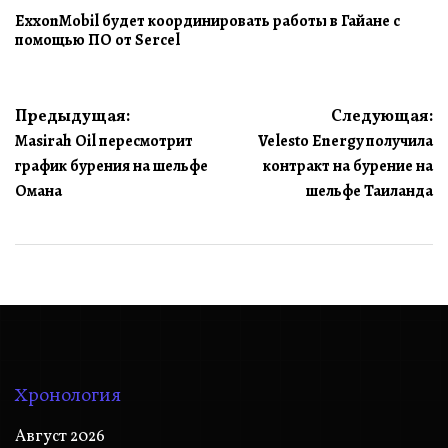
ExxonMobil будет координировать работы в Гайане с
помощью ПО от Sercel
Навигация
Предыдущая:
Следующая:
Masirah Oil пересмотрит
Velesto Energy получила
по
график бурения на шельфе
контракт на бурение на
записям
Омана
шельфе Таиланда
Хронология
Август 2026