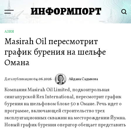
Перейти
ИНФОРМПОРТ
к
Menu
Пои
содержимому
АЗИЯ
ОПУБЛИКОВАНО
Masirah Oil пересмотрит
В
график бурения на шельфе
Омана
Айдана Садыкова
Дата публикации:
04.06.2026
ИА
Компания Masirah Oil Limited, подконтрольная
сингапурской Rex International, пересмотрит график
бурения на шельфовом блоке 50 в Омане. Речь идет о
программе, включающей строительство трех
эксплуатационных скважин на месторождении Йумна.
Новый график бурения оператор обещает представить