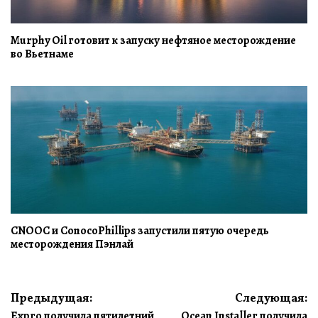
Murphy Oil готовит к запуску нефтяное месторождение
во Вьетнаме
CNOOC и ConocoPhillips запустили пятую очередь
месторождения Пэнлай
Навигация
Предыдущая:
Следующая:
Expro получила пятилетний
Ocean Installer получила