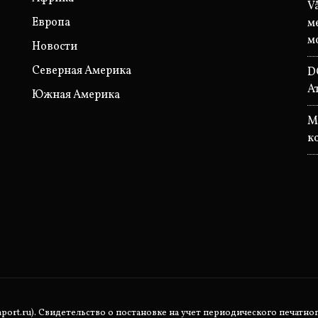
V
Европа
м
м
Новости
Северная Америка
D
А
Южная Америка
M
к
rt.ru). Свидетельство о постановке на учет периодического печатног