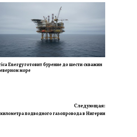
rica Energy готовит бурение до шести скважин
Северном море
Следующая:
 километра подводного газопровода в Нигерии