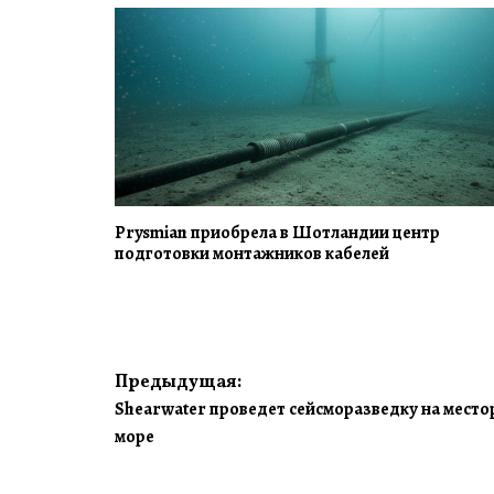
Prysmian приобрела в Шотландии центр
подготовки монтажников кабелей
Навигация
Предыдущая:
Shearwater проведет сейсморазведку на мест
по
море
записям