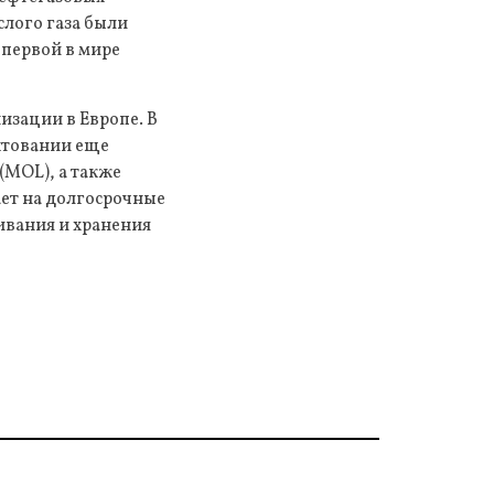
слого газа были
 первой в мире
изации в Европе. В
хтовании еще
 (MOL), а также
ает на долгосрочные
ивания и хранения