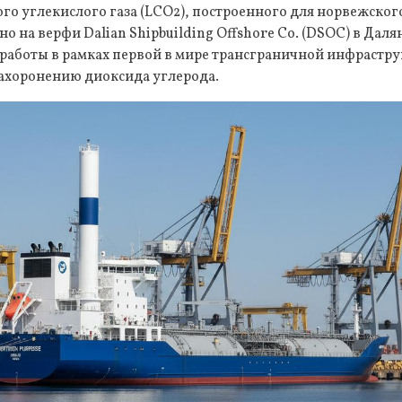
о углекислого газа (LCO2), построенного для норвежског
но на верфи Dalian Shipbuilding Offshore Co. (DSOC) в Даля
работы в рамках первой в мире трансграничной инфрастр
захоронению диоксида углерода.