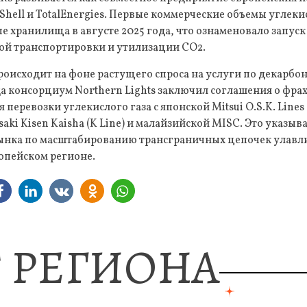
Shell и TotalEnergies. Первые коммерческие объемы углеки
е хранилища в августе 2025 года, что ознаменовало запуск
ой транспортировки и утилизации CO2.
оисходит на фоне растущего спроса на услуги по декарбон
а консорциум Northern Lights заключил соглашения о фра
 перевозки углекислого газа с японской Mitsui O.S.K. Lines
ki Kisen Kaisha (K Line) и малайзийской MISC. Это указыв
ынка по масштабированию трансграничных цепочек улавл
ропейском регионе.
 РЕГИОНА