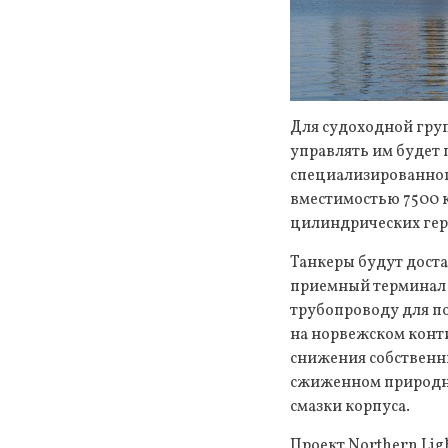
Для судоходной груп
управлять им будет 
специализированного
вместимостью 7500 к
цилиндрических гер
Танкеры будут дост
приемный терминал N
трубопроводу для п
на норвежском конти
снижения собственн
сжиженном природно
смазки корпуса.
Проект Northern Lig