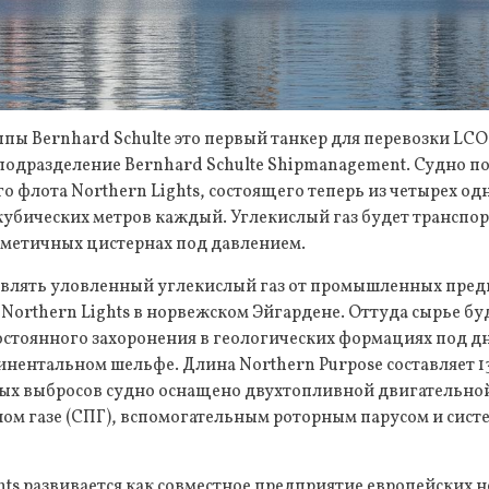
пы Bernhard Schulte это первый танкер для перевозки LCO2
подразделение Bernhard Schulte Shipmanagement. Судно п
 флота Northern Lights, состоящего теперь из четырех о
убических метров каждый. Углекислый газ будет транспор
метичных цистернах под давлением.
авлять уловленный углекислый газ от промышленных пред
orthern Lights в норвежском Эйгардене. Оттуда сырье бу
остоянного захоронения в геологических формациях под д
нентальном шельфе. Длина Northern Purpose составляет 13
ых выбросов судно оснащено двухтопливной двигательной
м газе (СПГ), вспомогательным роторным парусом и сис
hts развивается как совместное предприятие европейских 