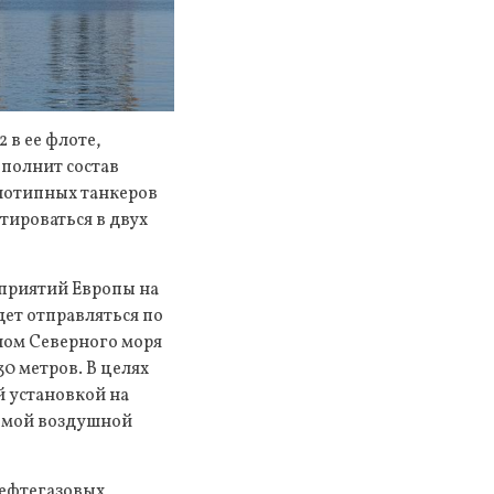
 в ее флоте,
ополнит состав
днотипных танкеров
тироваться в двух
приятий Европы на
дет отправляться по
ном Северного моря
0 метров. В целях
 установкой на
темой воздушной
нефтегазовых