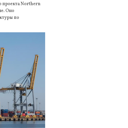
о проекта Northern
не. Оно
уктуры по