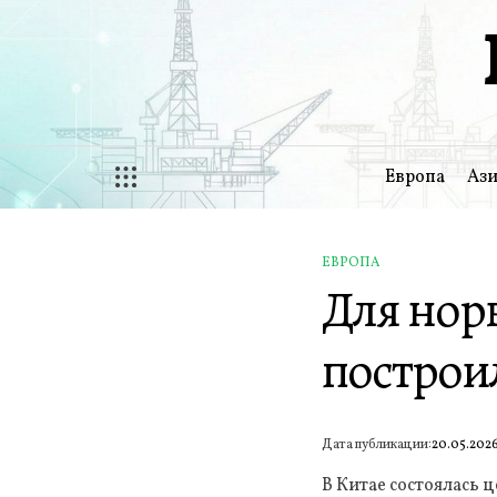
Перейти
к
содержимому
Европа
Ази
ЕВРОПА
ОПУБЛИКОВАНО
Для норв
В
построи
Дата публикации:
20.05.202
В Китае состоялась 