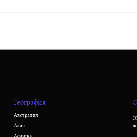
География
С
Австралия
O
Азия
ш
Африка