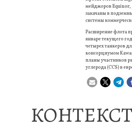
мейджоров Equinor, 
закачаны в подземны
системы коммерческ
Расширение флота пр
январе текущего год
четырех танкеров для
консорциумом Kawasa
планы участников р
углерода (CCS) в ев
КОНТЕКСТ