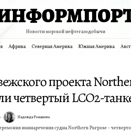
ИНФОРМПОР
Новости морской нефтегазодобычи
я
Африка
Северная Америка
Южная Америка
Авст
ежского проекта Norther
ли четвертый LCO2-танк
Надежда Романова
6
ИА
церемония имянаречения судна Northern Purpose – четверто