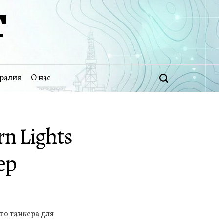
Т
ралия
О нас
Поиск
n Lights
ер
го танкера для