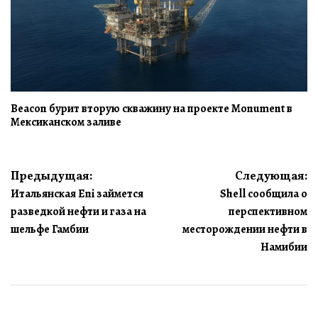
Beacon бурит вторую скважину на проекте Monument в
Мексиканском заливе
Навигация
Предыдущая:
Следующая:
Итальянская Eni займется
Shell сообщила о
по
разведкой нефти и газа на
перспективном
записям
шельфе Гамбии
месторождении нефти в
Намибии