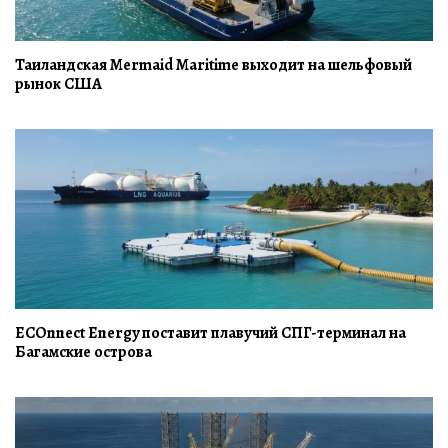
Таиландская Mermaid Maritime выходит на шельфовый
рынок США
ECOnnect Energy поставит плавучий СПГ-терминал на
Багамские острова