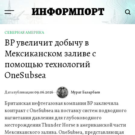
Перейти
ИНФОРМПОРТ
к
Menu
Пои
содержимому
СЕВЕРНАЯ АМЕРИКА
ОПУБЛИКОВАНО
BP увеличит добычу в
В
Мексиканском заливе с
помощью технологий
OneSubsea
Мурат Базарбаев
Дата публикации:
09.06.2026
ИА
Британская нефтегазовая компания BP заключила
контракт с OneSubsea на поставку систем подводного
нагнетания давления для глубоководного
месторождения Thunder Horse в американской части
Мексиканского залива. OneSubsea, представляющая