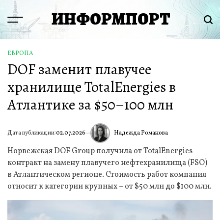
Перейти
ИНФОРМПОРТ
к
Menu
Пои
содержимому
ЕВРОПА
ОПУБЛИКОВАНО
DOF заменит плавучее
В
хранилище TotalEnergies в
Атлантике за $50–100 млн
Надежда Романова
Дата публикации:
02.07.2026
ИА
Норвежская DOF Group получила от TotalEnergies
контракт на замену плавучего нефтехранилища (FSO)
в Атлантическом регионе. Стоимость работ компания
относит к категории крупных – от $50 млн до $100 млн.