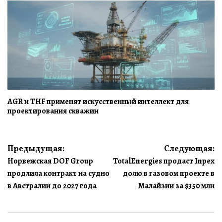
AGR и THF применят искусственный интеллект для
проектирования скважин
Навигация
Предыдущая:
Следующая:
Норвежская DOF Group
TotalEnergies продаст Inpex
по
продлила контракт на судно
долю в газовом проекте в
записям
в Австралии до 2027 года
Малайзии за $350 млн