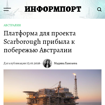
Перейти
ИНФОРМПОРТ
к
Menu
Пои
содержимому
АВСТРАЛИЯ
ОПУБЛИКОВАНО
Платформа для проекта
В
Scarborough прибыла к
побережью Австралии
Мадина Хамзаева
Дата публикации:
13.01.2026
ИА