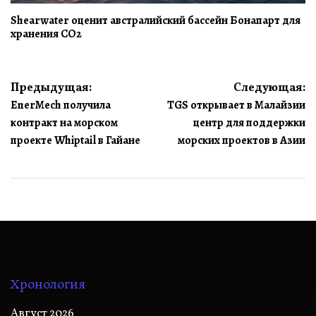
Shearwater оценит австралийский бассейн Бонапарт для
хранения CO2
Навигация
Предыдущая:
Следующая:
EnerMech получила
TGS открывает в Малайзии
по
контракт на морском
центр для поддержки
записям
проекте Whiptail в Гайане
морских проектов в Азии
Хронология
Август 2026