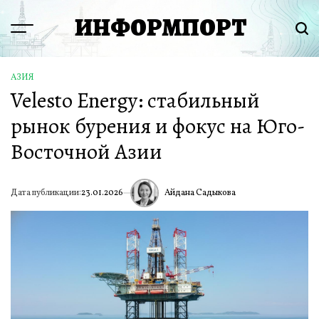
Перейти
ИНФОРМПОРТ
к
Menu
Пои
содержимому
АЗИЯ
ОПУБЛИКОВАНО
Velesto Energy: стабильный
В
рынок бурения и фокус на Юго-
Восточной Азии
Айдана Садыкова
Дата публикации:
23.01.2026
ИА