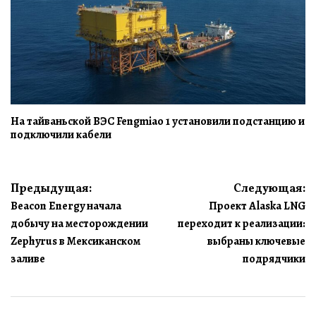
На тайваньской ВЭС Fengmiao 1 установили подстанцию и
подключили кабели
Навигация
Предыдущая:
Следующая:
Beacon Energy начала
Проект Alaska LNG
по
добычу на месторождении
переходит к реализации:
записям
Zephyrus в Мексиканском
выбраны ключевые
заливе
подрядчики