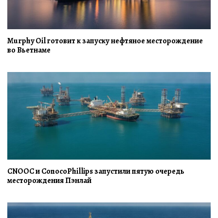
Murphy Oil готовит к запуску нефтяное месторождение
во Вьетнаме
CNOOC и ConocoPhillips запустили пятую очередь
месторождения Пэнлай