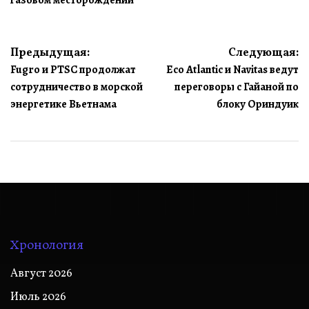
Навигация
Предыдущая:
Следующая:
Fugro и PTSC продолжат
Eco Atlantic и Navitas ведут
по
сотрудничество в морской
переговоры с Гайаной по
записям
энергетике Вьетнама
блоку Ориндуик
Хронология
Август 2026
Июль 2026