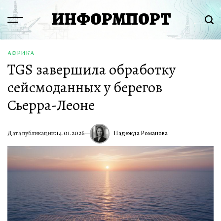
Перейти
ИНФОРМПОРТ
к
Menu
Пои
содержимому
АФРИКА
ОПУБЛИКОВАНО
TGS завершила обработку
В
сейсмоданных у берегов
Сьерра-Леоне
Надежда Романова
Дата публикации:
14.01.2026
ИА