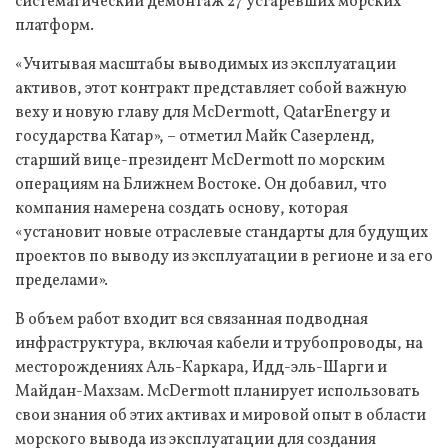
систематический демонтаж 27 устаревших морских
платформ.
«Учитывая масштабы выводимых из эксплуатации
активов, этот контракт представляет собой важную
веху и новую главу для McDermott, QatarEnergy и
государства Катар», – отметил Майк Сазерленд,
старший вице-президент McDermott по морским
операциям на Ближнем Востоке. Он добавил, что
компания намерена создать основу, которая
«установит новые отраслевые стандарты для будущих
проектов по выводу из эксплуатации в регионе и за его
пределами».
В объем работ входит вся связанная подводная
инфраструктура, включая кабели и трубопроводы, на
месторождениях Аль-Каркара, Идд-эль-Шарги и
Майдан-Махзам. McDermott планирует использовать
свои знания об этих активах и мировой опыт в области
морского вывода из эксплуатации для создания