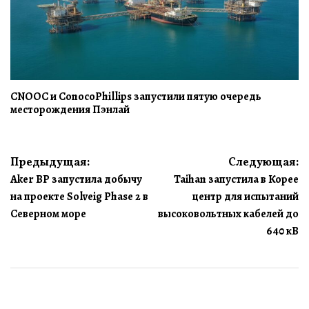
CNOOC и ConocoPhillips запустили пятую очередь
месторождения Пэнлай
Навигация
Предыдущая:
Следующая:
Aker BP запустила добычу
Taihan запустила в Корее
по
на проекте Solveig Phase 2 в
центр для испытаний
записям
Северном море
высоковольтных кабелей до
640 кВ