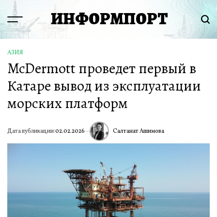
Перейти
ИНФОРМПОРТ
к
Menu
Пои
содержимому
АЗИЯ
ОПУБЛИКОВАНО
McDermott проведет первый в
В
Катаре вывод из эксплуатации
морских платформ
Салтанат Ашимова
Дата публикации:
02.02.2026
ИА