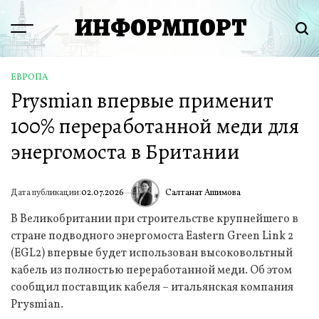
Перейти
ИНФОРМПОРТ
к
Menu
Пои
содержимому
ЕВРОПА
ОПУБЛИКОВАНО
Prysmian впервые применит
В
100% переработанной меди для
энергомоста в Британии
Салтанат Ашимова
Дата публикации:
02.07.2026
ИА
В Великобритании при строительстве крупнейшего в
стране подводного энергомоста Eastern Green Link 2
(EGL2) впервые будет использован высоковольтный
кабель из полностью переработанной меди. Об этом
сообщил поставщик кабеля – итальянская компания
Prysmian.