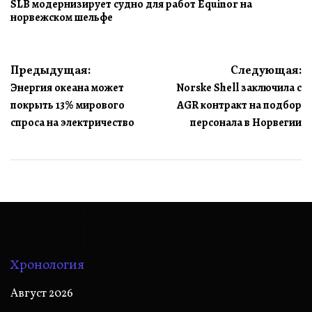
SLB модернизирует судно для работ Equinor на
норвежском шельфе
Навигация
Предыдущая:
Следующая:
Энергия океана может
Norske Shell заключила с
по
покрыть 13% мирового
AGR контракт на подбор
записям
спроса на электричество
персонала в Норвегии
Хронология
Август 2026