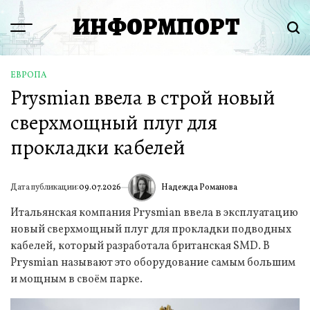
Перейти
ИНФОРМПОРТ
к
Menu
Пои
содержимому
ЕВРОПА
ОПУБЛИКОВАНО
Prysmian ввела в строй новый
В
сверхмощный плуг для
прокладки кабелей
Надежда Романова
Дата публикации:
09.07.2026
ИА
Итальянская компания Prysmian ввела в эксплуатацию
новый сверхмощный плуг для прокладки подводных
кабелей, который разработала британская SMD. В
Prysmian называют это оборудование самым большим
и мощным в своём парке.