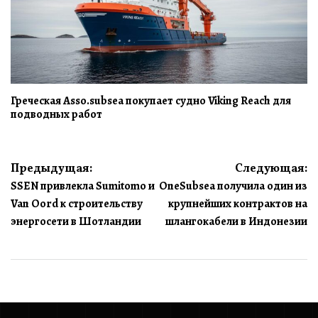
Греческая Asso.subsea покупает судно Viking Reach для
подводных работ
Навигация
Предыдущая:
Следующая:
SSEN привлекла Sumitomo и
OneSubsea получила один из
по
Van Oord к строительству
крупнейших контрактов на
записям
энергосети в Шотландии
шлангокабели в Индонезии