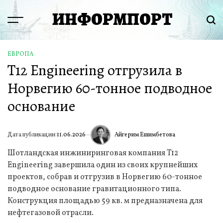
Перейти
ИНФОРМПОРТ
к
Menu
Пои
содержимому
ЕВРОПА
ОПУБЛИКОВАНО
T12 Engineering отгрузила в
В
Норвегию 60-тонное подводное
основание
Айгерим Ешимбетова
Дата публикации:
11.06.2026
ИА
Шотландская инжиниринговая компания T12
Engineering завершила один из своих крупнейших
проектов, собрав и отгрузив в Норвегию 60-тонное
подводное основание гравитационного типа.
Конструкция площадью 59 кв. м предназначена для
нефтегазовой отрасли.