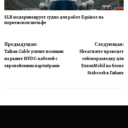
SLB модернизирует судно для работ Equinor на
норвежском шельфе
Навигация
Предыдущая:
Следующая:
Taihan Cable усилит позиции
Shearwater проведет
по
на рынке HVDC-кабелей с
сейсморазведку для
записям
европейскими партнёрами
ExxonMobil на блоке
Stabroek в Гайане