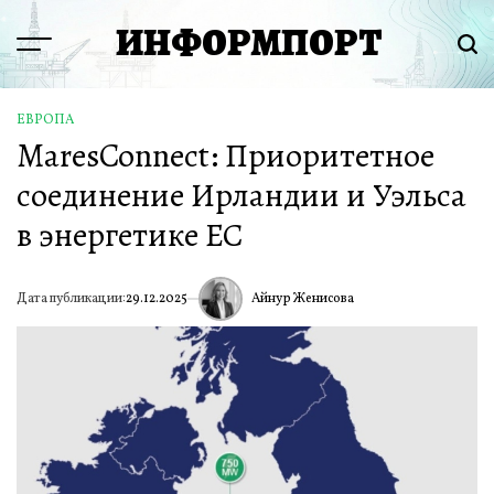
Перейти
ИНФОРМПОРТ
к
Menu
Пои
содержимому
ЕВРОПА
ОПУБЛИКОВАНО
MaresConnect: Приоритетное
В
соединение Ирландии и Уэльса
в энергетике ЕС
Айнур Женисова
Дата публикации:
29.12.2025
ИА