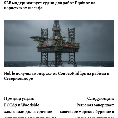
SLB модернизирует судно для работ Equinor на
норвежском шельфе
Noble получила контракт от ConocoPhillips на работы в
Северном море
Навигация
Предыдущая:
Следующая:
BOTAŞ и Woodside
Petronas завершает
по
заключили долгосрочное
ключевое морское бурение в
записям