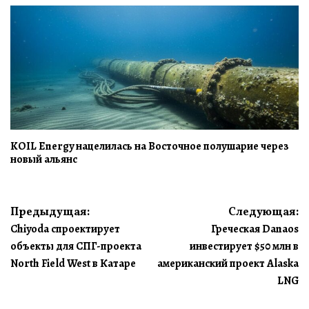
KOIL Energy нацелилась на Восточное полушарие через
новый альянс
Навигация
Предыдущая:
Следующая:
Chiyoda спроектирует
Греческая Danaos
по
объекты для СПГ-проекта
инвестирует $50 млн в
записям
North Field West в Катаре
американский проект Alaska
LNG