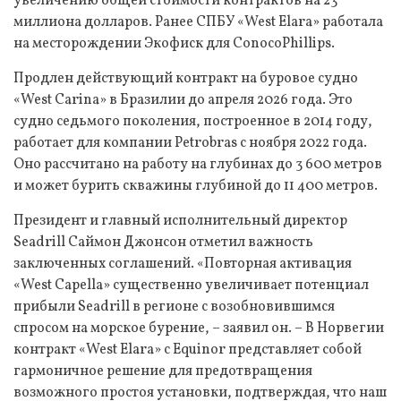
увеличению общей стоимости контрактов на 23
миллиона долларов. Ранее СПБУ «West Elara» работала
на месторождении Экофиск для ConocoPhillips.
Продлен действующий контракт на буровое судно
«West Carina» в Бразилии до апреля 2026 года. Это
судно седьмого поколения, построенное в 2014 году,
работает для компании Petrobras с ноября 2022 года.
Оно рассчитано на работу на глубинах до 3 600 метров
и может бурить скважины глубиной до 11 400 метров.
Президент и главный исполнительный директор
Seadrill Саймон Джонсон отметил важность
заключенных соглашений. «Повторная активация
«West Capella» существенно увеличивает потенциал
прибыли Seadrill в регионе с возобновившимся
спросом на морское бурение, – заявил он. – В Норвегии
контракт «West Elara» с Equinor представляет собой
гармоничное решение для предотвращения
возможного простоя установки, подтверждая, что наш