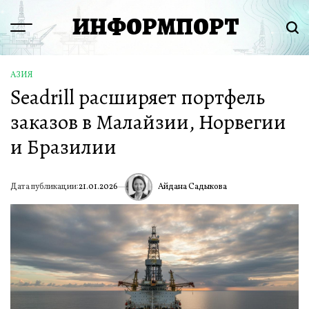
Перейти
ИНФОРМПОРТ
к
Menu
Пои
содержимому
АЗИЯ
ОПУБЛИКОВАНО
Seadrill расширяет портфель
В
заказов в Малайзии, Норвегии
и Бразилии
Айдана Садыкова
Дата публикации:
21.01.2026
ИА