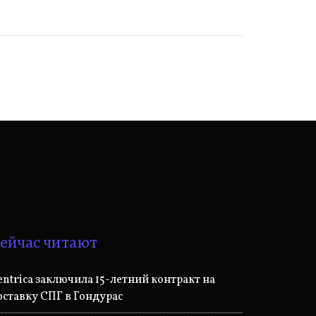
ейчас читают
entrica заключила 15-летний контракт на
оставку СПГ в Гондурас