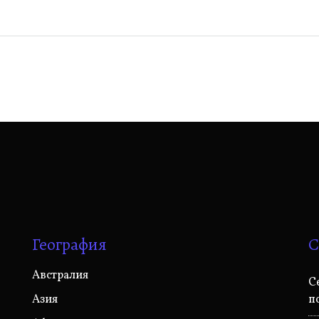
География
С
Австралия
C
Азия
п