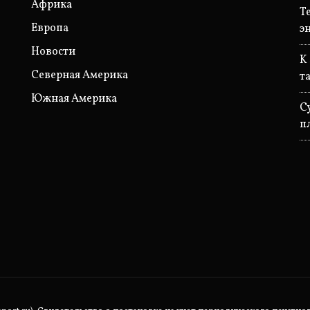
Африка
T
Европа
э
Новости
K
Северная Америка
т
Южная Америка
С
п