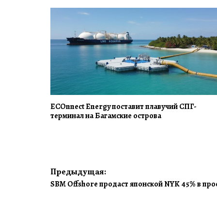
ECOnnect Energy поставит плавучий СПГ-
терминал на Багамские острова
Навигация
Предыдущая:
SBM Offshore продаст японской NYK 45% в про
по