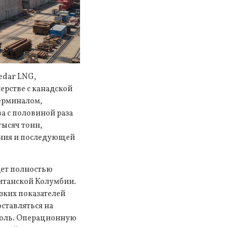
edar LNG,
ерстве с канадской
терминалом,
а с половиной раза
тысяч тонн,
ения и последующей
дет полностью
ританской Колумбии.
зких показателей
ставляться на
уголь. Операционную