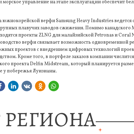
 морское управление на этапе эксплуатации обеспечит бе
а южнокорейской верфи Samsung Heavy Industries ведется
 крупных плавучих заводов сжижения. Помимо канадского 
ходятся проекты ZLNG для малайзийской Petronas и Coral 
уководство верфи связывает возможность одновременной р
ложных проектов с внедрением цифровых технологий прое
ством. Кроме того, в портфеле заказов компании числитс
кого проекта Delfin Midstream, который планируется разме
е у побережья Луизианы.
 РЕГИОНА