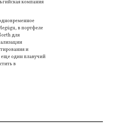
льгийская компания
 одновременное
Megúgu, в портфеле
North для
еализации
ктирования и
я еще один плавучий
стить в