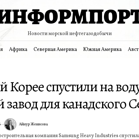
ИНФОРМПОР
Новости морской нефтегазодобычи
я
Африка
Северная Америка
Южная Америка
Авст
 Корее спустили на вод
 завод для канадского 
Айнур Женисова
6
ИА
троительная компания Samsung Heavy Industries спустила