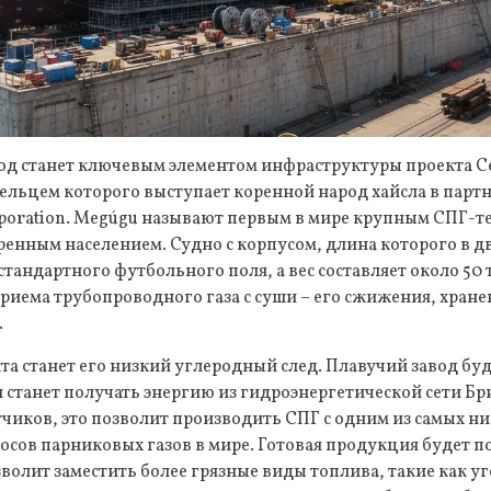
од станет ключевым элементом инфраструктуры проекта C
льцем которого выступает коренной народ хайсла в партн
orporation. Megúgu называют первым в мире крупным СПГ-
нным населением. Судно с корпусом, длина которого в дв
тандартного футбольного поля, а вес составляет около 50 
риема трубопроводного газа с суши – его сжижения, хран
.
а станет его низкий углеродный след. Плавучий завод бу
станет получать энергию из гидроэнергетической сети Б
чиков, это позволит производить СПГ с одним из самых ни
сов парниковых газов в мире. Готовая продукция будет по
зволит заместить более грязные виды топлива, такие как 