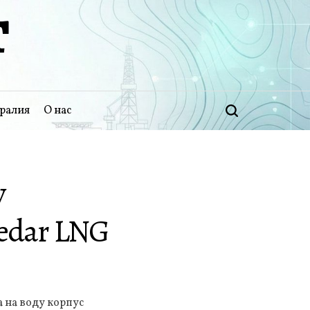
Т
ралия
О нас
Поиск
у
Cedar LNG
 на воду корпус