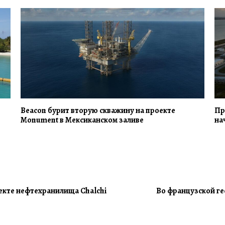
Beacon бурит вторую скважину на проекте
Пр
Monument в Мексиканском заливе
на
екте нефтехранилища Chalchi
Во французской ге