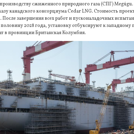
 производству сжиженного природного газа (СПГ) Megúgu. 
казу канадского консорциума Cedar LNG. Стоимость проект
. После завершения всех работ и пусконаладочных испыта
 половину 2028 года, установку отбуксируют к западному
ат в провинции Британская Колумбия.