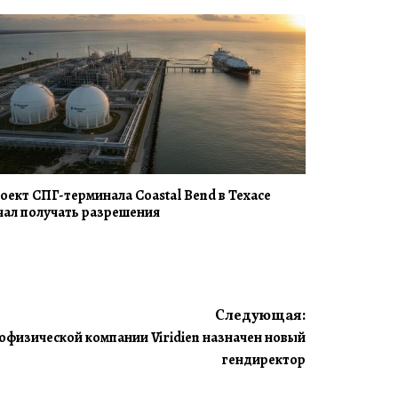
оект СПГ-терминала Coastal Bend в Техасе
чал получать разрешения
Следующая:
офизической компании Viridien назначен новый
гендиректор