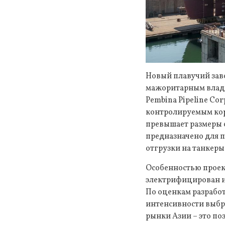
Новый плавучий зав
мажоритарным владе
Pembina Pipeline C
контролируемым коре
превышает размеры с
предназначено для п
отгрузки на танкеры
Особенностью проект
электрифицирован и 
По оценкам разработ
интенсивности выбро
рынки Азии – это по