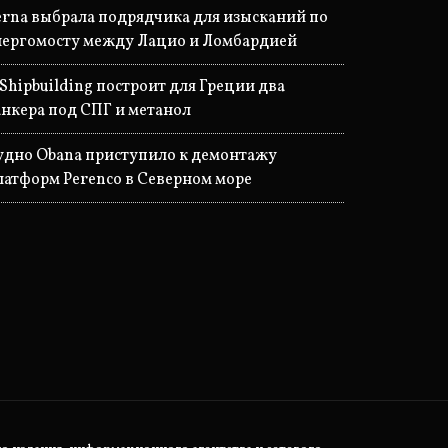
erna выбрала подрядчика для изысканий по
нергомосту между Лацио и Ломбардией
 Shipbuilding построит для Греции два
анкера под СПГ и метанол
удно Obana приступило к демонтажу
латформ Perenco в Северном море