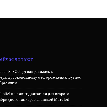
ейчас читают
овая FPSO P-79 направилась к
верхглубоководному месторождению Бузиос
 Бразилии
chottel поставит двигатели для второго
ибридного танкера испанской Mureloil