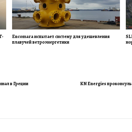
Г-
Encomara испытает систему для удешевления
SL
плавучей ветроэнергетики
но
инал в Греции
KN Energies проконсуль