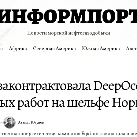
ИНФОРМПОР
Новости морской нефтегазодобычи
я
Африка
Северная Америка
Южная Америка
Авст
 законтрактовала DeepOc
ых работ на шельфе Нор
Азамат Юсупов
6
ИА
твенная энергетическая компания Equinor заключила паке