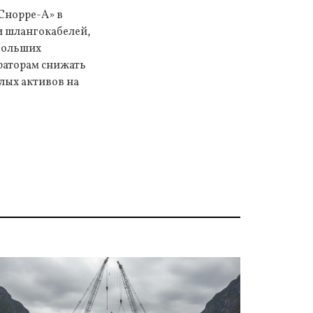
Снорре-А» в
и шлангокабелей,
больших
раторам снижать
елых активов на