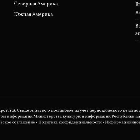
Северная Америка
E
н
Южная Америка
В
э
rt.ru). Свидетельство о постановке на учет периодического печатног
етом информации Министерства культуры и информации Республики Ка
ьское соглашение
•
Политика конфиденциальности
• Информационное 