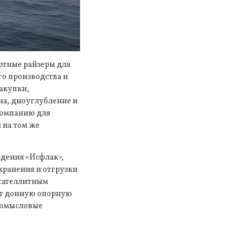
ртные райзеры для
го производства и
закупки,
на, дноуглубление и
компанию для
 на том же
дения «Исфлак»,
хранения и отгрузки
 сателлитным
ит донную опорную
ромысловые