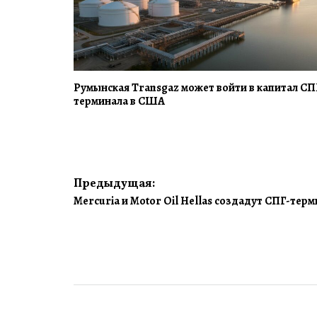
Румынская Transgaz может войти в капитал СП
терминала в США
Навигация
Предыдущая:
Mercuria и Motor Oil Hellas создадут СПГ-терм
по
записям