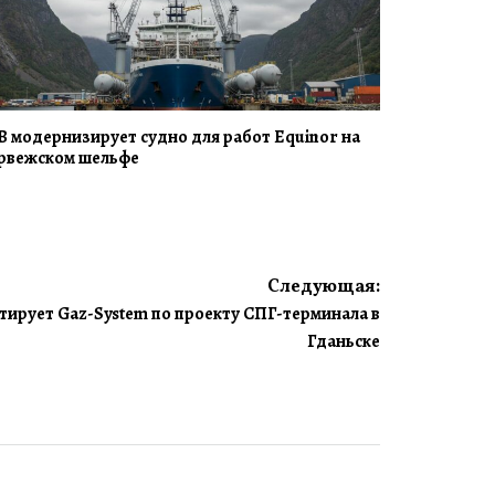
B модернизирует судно для работ Equinor на
рвежском шельфе
Следующая:
тирует Gaz-System по проекту СПГ-терминала в
Гданьске