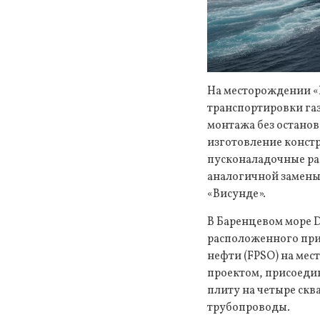
На месторождении «
транспортировки га
монтажа без останов
изготовление констр
пусконаладочные ра
аналогичной замены
«Висунде».
В Баренцевом море 
расположенного прим
нефти (FPSO) на мес
проектом, присоеди
плиту на четыре ск
трубопроводы.