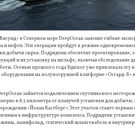
Висунд» в Северном море DeepOcean заменит гибкие экспо
за и нефти. Эти операции пройдут в режиме одновременно
ки добычи сырья. Подрядчик обеспечит проектирование, 
укций и их установку на шельфе, включая обследование д
боты. Осенью прошлого года Equinor уже привлекала эту 
 оборудования на полупогружной платформе «Осгард-Б» и
DeepOcean займется подключением спутникового месторож
ерно в 8,5 километра от плавучей установки для добычи, 
торождении «Йохан Кастберг». Этот участок станет первым
ненным к инфраструктуре комплекса. Подрядчик установ
важины, манифольд, статический шлангокабель и внутрип