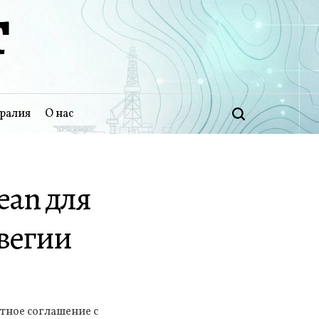
Т
ралия
О нас
Поиск
ean для
вегии
тное соглашение с