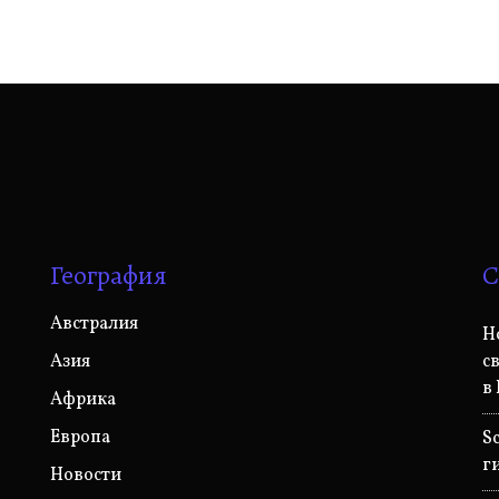
География
С
Австралия
Н
Азия
с
в
Африка
Европа
S
г
Новости