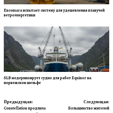
Encomara испытает систему для удешевления плавучей
ветроэнергетики
SLB модернизирует судно для работ Equinor на
норвежском шельфе
Навигация
Предыдущая:
Следующая:
Constellation продлила
Большинство жителей
по