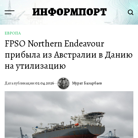
Перейти
ИНФОРМПОРТ
к
Menu
Пои
содержимому
ЕВРОПА
ОПУБЛИКОВАНО
FPSO Northern Endeavour
В
прибыла из Австралии в Данию
на утилизацию
Мурат Базарбаев
Дата публикации:
02.04.2026
ИА