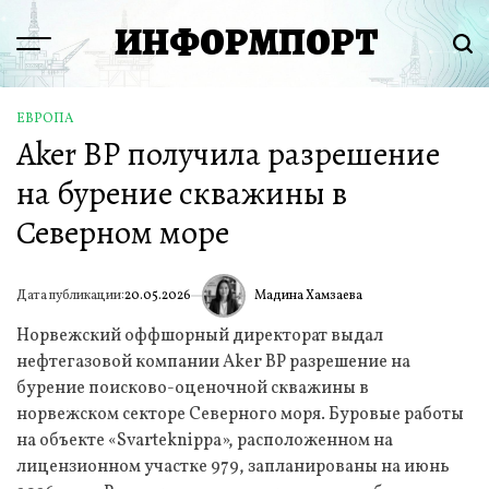
Перейти
ИНФОРМПОРТ
к
Menu
Пои
содержимому
ЕВРОПА
ОПУБЛИКОВАНО
Aker BP получила разрешение
В
на бурение скважины в
Северном море
Мадина Хамзаева
Дата публикации:
20.05.2026
ИА
Норвежский оффшорный директорат выдал
нефтегазовой компании Aker BP разрешение на
бурение поисково-оценочной скважины в
норвежском секторе Северного моря. Буровые работы
на объекте «Svarteknippa», расположенном на
лицензионном участке 979, запланированы на июнь