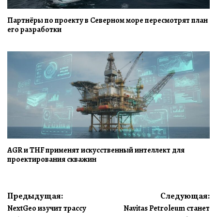
Партнёры по проекту в Северном море пересмотрят план
его разработки
AGR и THF применят искусственный интеллект для
проектирования скважин
Навигация
Предыдущая:
Следующая:
NextGeo изучит трассу
Navitas Petroleum станет
по