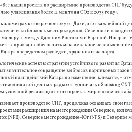
 «Все наши проекты по расширению производства СПГ буду
лью улавливания более 11 млн тонн CO2 к 2035 году».
километрах к северо–востоку от Дохи, этот важнейший це
атегически близок к месторождению Северное и находит
 маршруте между Дальним Востоком и Европой. Инфрастр
ъекты призваны обеспечить максимальное использование
Катара посредством разведки, хранения и экспорта.
логические аспекты стратегии устойчивого развития Qata
чат значительное сокращение выбросов парниковых газов 
ьный план действий Катара по изменению климата», – отм
остижения этой цели мы рады сотрудничать с Samsung C&T 
м успешной реализации этого проекта мирового масштаба»
звивает производство СПГ, продолжая осваивать свои газо
проектами расширения на месторождении Северное, включ
ок (NFE), Северное месторождение–Юг (NFS) и Северное 