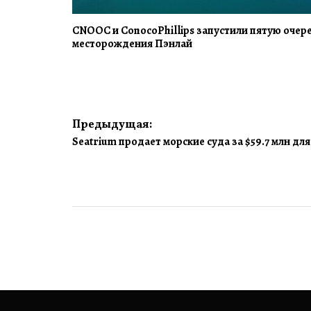
CNOOC и ConocoPhillips запустили пятую очер
месторождения Пэнлай
Навигация
Предыдущая:
Seatrium продает морские суда за $59.7 млн д
по
записям