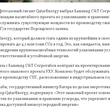
тегазовый гигант QatarEnergy выбрал Samsung C&T Corpor
изации масштабного проекта по улавливанию и хранению у
бслуживать существующие мощности по производству сж
Г) в государстве Персидского залива.
Energy, который должен стать одним из крупнейших в своем
ировать до 4,1 млн тонн CO2 в год. Это, как ожидается, выв
внедрения крупномасштабных технологий улавливания угл
ответственной и устойчивой энергии.
ла с Samsung C&T Corporation контракт на проектирование
 этого знакового проекта УХУ. Комплекс будет обслужива
о производству СПГ, расположенные в индустриальном го
би, государственный министр Катара по делам энергетики
р QatarEnergy, подчеркнул: «Этот знаковый проект основ
тях по улавливанию и хранению углерода, что укрепляет 
ка доступной низкоуглеродной энергии».