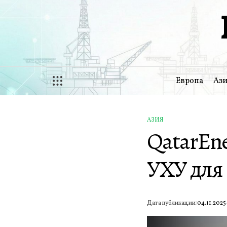
Перейти
к
содержимому
Европа
Ази
АЗИЯ
ОПУБЛИКОВАНО
QatarEne
В
УХУ для
Дата публикации:
04.11.2025