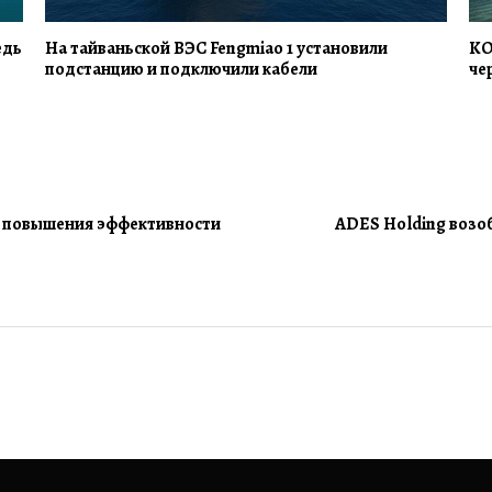
едь
На тайваньской ВЭС Fengmiao 1 установили
KO
подстанцию и подключили кабели
че
ля повышения эффективности
ADES Holding возо