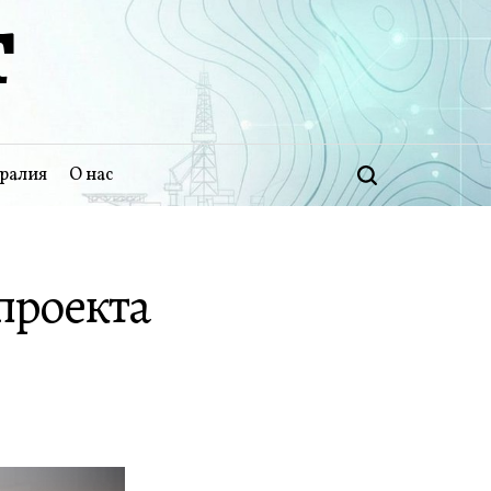
Т
ралия
О нас
Поиск
 проекта