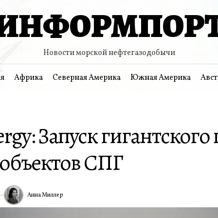
ИНФОРМПОР
Новости морской нефтегазодобычи
я
Африка
Северная Америка
Южная Америка
Авст
rgy: Запуск гигантского
 объектов СПГ
Анна Миллер
ИА