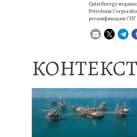
QatarEnergy недавно
Petroleum Corporati
регазификации СПГ 
КОНТЕКСТ