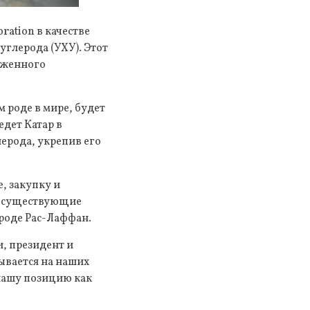
ation в качестве
глерода (УХУ). Этот
иженного
 роде в мире, будет
едет Катар в
ерода, укрепив его
, закупку и
ть существующие
роде Рас-Лаффан.
, президент и
ывается на наших
нашу позицию как