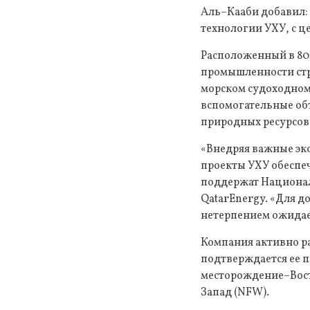
Аль–Кааби добавил:
технологии УХУ, с це
Расположенный в 80 
промышленности стр
морском судоходном
вспомогательные об
природных ресурсов 
«Внедряя важные эко
проекты УХУ обеспе
поддержат Национал
QatarEnergy. «Для д
нетерпением ожидае
Компания активно ра
подтверждается ее 
месторождение–Вост
Запад (NFW).