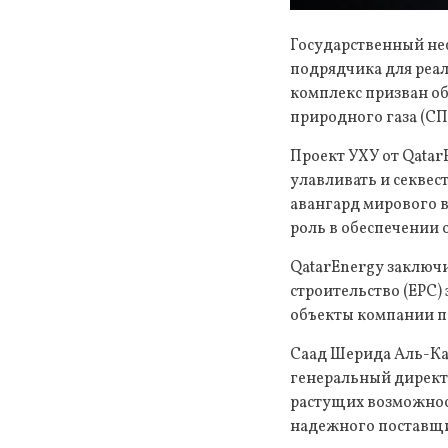
Государственный неф
подрядчика для реал
комплекс призван о
природного газа (СП
Проект УХУ от Qatar
улавливать и секвест
авангард мирового 
роль в обеспечении 
QatarEnergy заключи
строительство (EPC)
объекты компании п
Саад Шерида Аль-Каа
генеральный директо
растущих возможнос
надежного поставщи