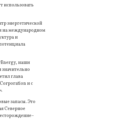
т использовать
нтр энергетической
ся на международном
уктура и
 потенциала
rEnergy, наши
и значительно
етил глава
Corporation и с
.
вые запасы. Это
ая Северное
месторождение–