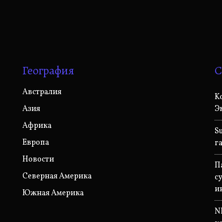
География
С
Австралия
K
Азия
Э
Африка
S
Европа
г
Новости
П
Северная Америка
с
и
Южная Америка
N