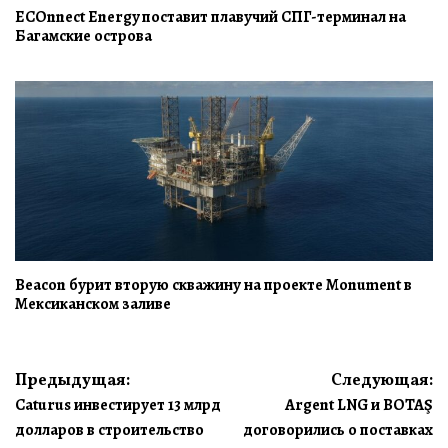
ECOnnect Energy поставит плавучий СПГ-терминал на
Багамские острова
Beacon бурит вторую скважину на проекте Monument в
Мексиканском заливе
Навигация
Предыдущая:
Следующая:
Caturus инвестирует 13 млрд
Argent LNG и BOTAŞ
по
долларов в строительство
договорились о поставках