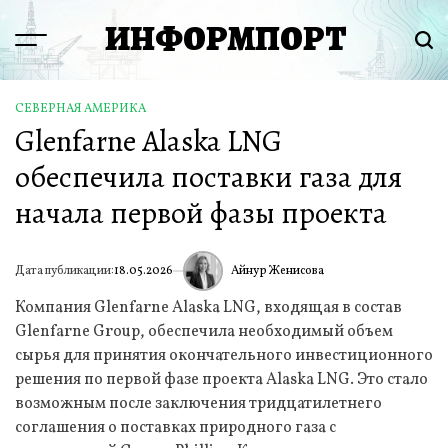
Перейти
ИНФОРМПОРТ
к
Menu
Пои
содержимому
СЕВЕРНАЯ АМЕРИКА
ОПУБЛИКОВАНО
Glenfarne Alaska LNG
В
обеспечила поставки газа для
начала первой фазы проекта
Айнур Женисова
Дата публикации:
18.05.2026
ИА
Компания Glenfarne Alaska LNG, входящая в состав
Glenfarne Group, обеспечила необходимый объем
сырья для принятия окончательного инвестиционного
решения по первой фазе проекта Alaska LNG. Это стало
возможным после заключения тридцатилетнего
соглашения о поставках природного газа с