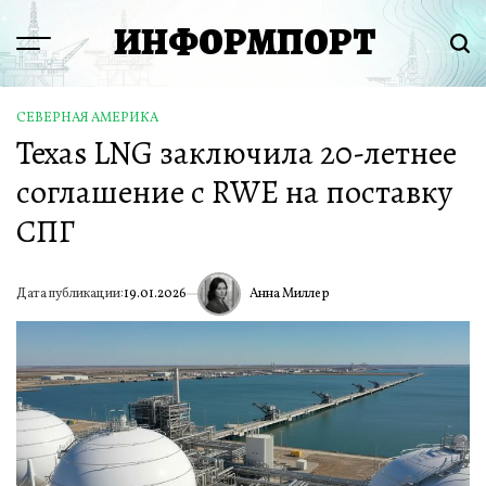
Перейти
ИНФОРМПОРТ
к
Menu
Пои
содержимому
СЕВЕРНАЯ АМЕРИКА
ОПУБЛИКОВАНО
Texas LNG заключила 20-летнее
В
соглашение с RWE на поставку
СПГ
Анна Миллер
Дата публикации:
19.01.2026
ИА