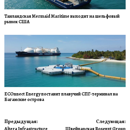
Таиландская Mermaid Maritime выходит на шельфовый
рынок США
ECOnnect Energy поставит плавучий СПГ-терминал на
Багамские острова
Навигация
Предыдущая:
Следующая:
Altera Infrastructure
Швейцарская Rosenxt Group