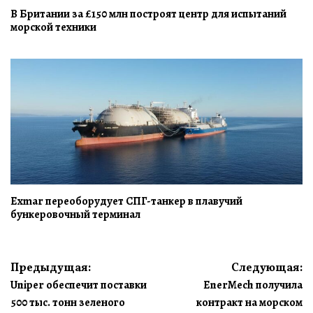
В Британии за £150 млн построят центр для испытаний
морской техники
Exmar переоборудует СПГ-танкер в плавучий
бункеровочный терминал
Навигация
Предыдущая:
Следующая:
Uniper обеспечит поставки
EnerMech получила
по
500 тыс. тонн зеленого
контракт на морском