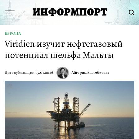
Перейти
ИНФОРМПОРТ
к
Menu
Пои
содержимому
ЕВРОПА
ОПУБЛИКОВАНО
Viridien изучит нефтегазовый
В
потенциал шельфа Мальты
Айгерим Ешимбетова
Дата публикации:
13.01.2026
ИА