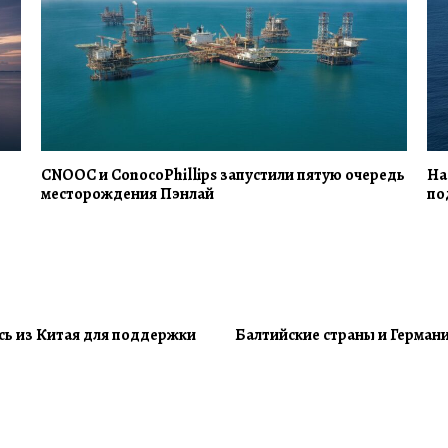
CNOOC и ConocoPhillips запустили пятую очередь
На
месторождения Пэнлай
по
ась из Китая для поддержки
Балтийские страны и Герман