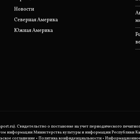
Новости
A
Северная Америка
м
Южная Америка
F
в
rt.ru). Свидетельство о постановке на учет периодического печатног
етом информации Министерства культуры и информации Республики Ка
ьское соглашение
•
Политика конфиденциальности
• Информационное 