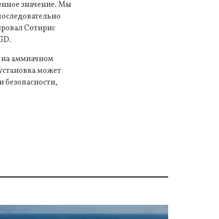
енное значение. Мы
 последовательно
ировал Сотирис
GD.
 на аммиачном
 установка может
и безопасности,