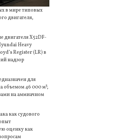
х в мире типовых
ого двигателя,
е двигателя X52DF-
Hyundai Heavy
d’s Register (LR) в
щий надзор
едназначен для
а объемом 46 000 м³,
зами на аммиачном
ака как судового
 опыт
ую оценку как
 вопросам