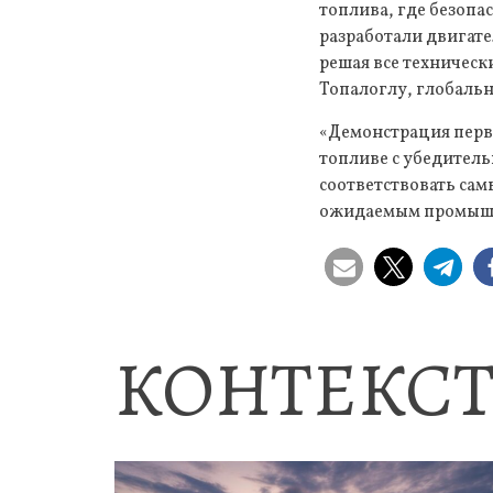
топлива, где безопа
разработали двигате
решая все техническ
Топалоглу, глобаль
«Демонстрация перв
топливе с убедитель
соответствовать са
ожидаемым промышл
КОНТЕКСТ