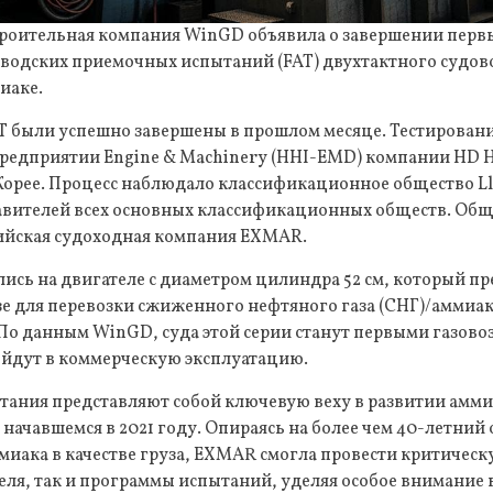
роительная компания WinGD объявила о завершении первы
аводских приемочных испытаний (FAT) двухтактного судов
иаке.
T были успешно завершены в прошлом месяце. Тестировани
 предприятии Engine & Machinery (HHI-EMD) компании HD 
Корее. Процесс наблюдало классификационное общество Lloy
авителей всех основных классификационных обществ. Об
ийская судоходная компания EXMAR.
сь на двигателе с диаметром цилиндра 52 см, который пр
зе для перевозки сжиженного нефтяного газа (СНГ)/аммиак
По данным WinGD, суда этой серии станут первыми газово
ыйдут в коммерческую эксплуатацию.
тания представляют собой ключевую веху в развитии амми
начавшемся в 2021 году. Опираясь на более чем 40-летний
иака в качестве груза, EXMAR смогла провести критическ
ля, так и программы испытаний, уделяя особое внимание