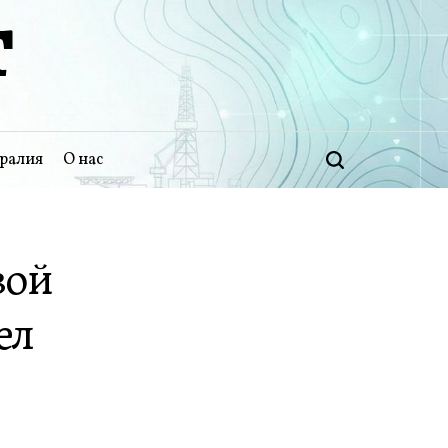
Т
ралия
О нас
Поиск
вой
ел