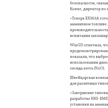
безопасности, связа
Коппе, директор по 
«Теперь EXMAR готов
аммиачном топливе.
производительность 
испытания запланир
WinGD отметила, что
продемонстрирована
показали, что выбро
использовании дизе
оксида азота (N2O).
Швейцарская компани
для различных типов
«Завершение типовы
разработке HHI-EMD 
установки на аммиа