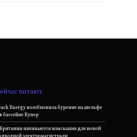
ейчас читают
each Energy возобновила бурение на шельфе
 в бассейне Купер
 Британии начинаются изыскания для новой
одводной электромагистрали