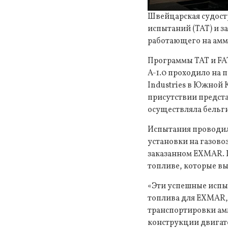
Швейцарская судост
испытаний (TAT) и з
работающего на амм
Программы TAT и FA
A-1.0 проходило на
Industries в Южной 
присутствии предст
осуществляла бельг
Испытания проводили
установки на газово
заказанном EXMAR. 
топливе, которые в
«Эти успешные испы
топлива для EXMAR, 
транспортировки амм
конструкции двигате