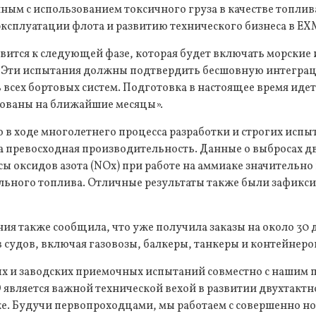
нным с использованием токсичного груза в качестве топлив
эксплуатации флота и развитию технического бизнеса в E
ится к следующей фазе, которая будет включать морские
 Эти испытания должны подтвердить бесшовную интегра
всех бортовых систем. Подготовка в настоящее время идет
ованы на ближайшие месяцы».
 в ходе многолетнего процесса разработки и строгих исп
 превосходная производительность. Данные о выбросах д
сы оксидов азота (NOx) при работе на аммиаке значительно
льного топлива. Отличные результаты также были зафикс
я также сообщила, что уже получила заказы на около 30 
 судов, включая газовозы, балкеры, танкеры и контейнеро
х и заводских приемочных испытаний совместно с нашим 
является важной технической вехой в развитии двухтактн
ке. Будучи первопроходцами, мы работаем с совершенно 