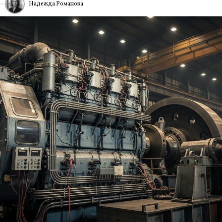
Надежда Романова
6
ИА