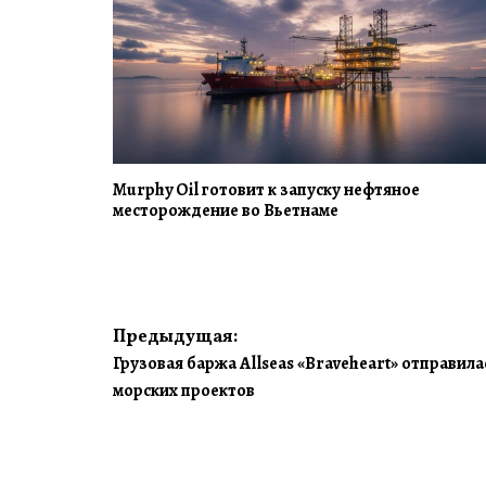
Murphy Oil готовит к запуску нефтяное
месторождение во Вьетнаме
Навигация
Предыдущая:
Грузовая баржа Allseas «Braveheart» отправил
по
морских проектов
записям