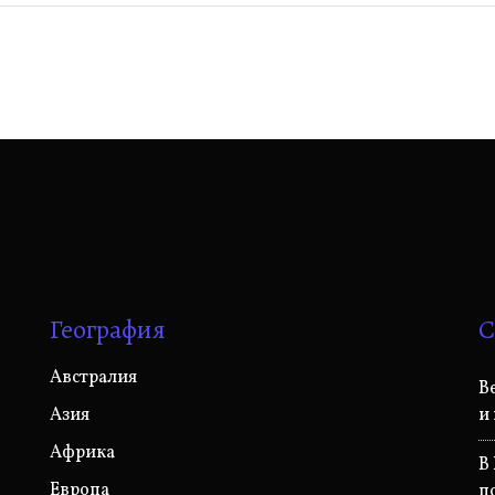
География
С
Австралия
B
Азия
и
Африка
В
Европа
п