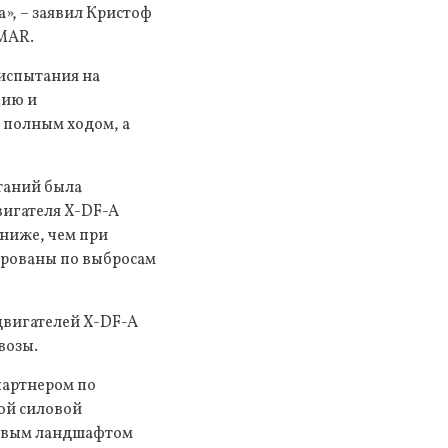
а», – заявил Кристоф
XMAR.
 испытания на
цию и
 полным ходом, а
ытаний была
вигателя X-DF-A
 ниже, чем при
ированы по выбросам
двигателей X-DF-A
возы.
партнером по
ой силовой
новым ландшафтом