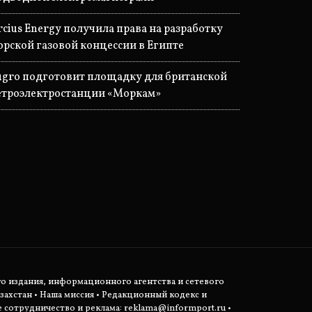
rcius Energy получила права на разработку
орской газовой концессии в Египте
ugro подготовит площадку для британской
етроэлектростанции «Моркам»
о издания, информационного агентства и сетевого
захстан •
Наша миссия
•
Редакционный кодекс и
сотрудничество и реклама:
reklama@informport.ru
•