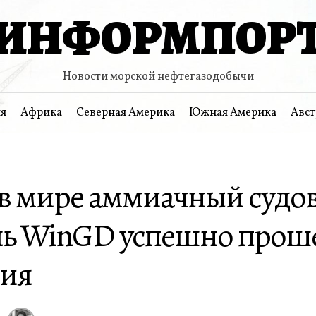
ИНФОРМПОР
Новости морской нефтегазодобычи
я
Африка
Северная Америка
Южная Америка
Авст
в мире аммиачный судо
ль WinGD успешно прош
ния