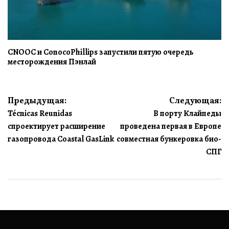
CNOOC и ConocoPhillips запустили пятую очередь
месторождения Пэнлай
Навигация
Предыдущая:
Следующая:
Técnicas Reunidas
В порту Клайпеды
по
спроектирует расширение
проведена первая в Европе
записям
газопровода Coastal GasLink
совместная бункеровка био-
СПГ