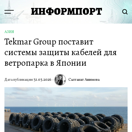
Перейти
ИНФОРМПОРТ
к
Menu
Пои
содержимому
АЗИЯ
ОПУБЛИКОВАНО
Tekmar Group поставит
В
системы защиты кабелей для
ветропарка в Японии
Салтанат Ашимова
Дата публикации:
31.03.2026
ИА