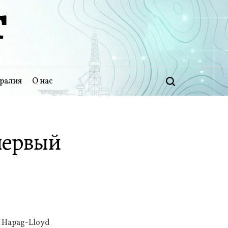
Т
ралия
О нас
Поиск
 первый
 Hapag-Lloyd