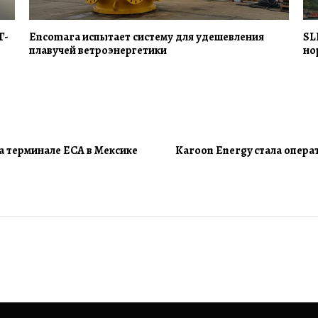
Г-
Encomara испытает систему для удешевления
SL
плавучей ветроэнергетики
но
а терминале ECA в Мексике
Karoon Energy стала опер