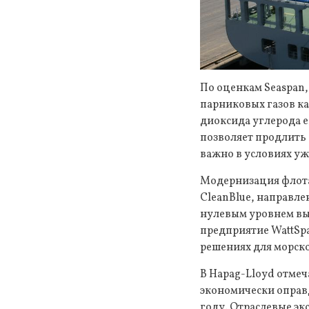
По оценкам Seaspan
парниковых газов ка
диоксида углерода 
позволяет продлить 
важно в условиях уж
Модернизация флота
CleanBlue, направл
нулевым уровнем выб
предприятие WattSp
решениях для морско
В Hapag-Lloyd отмеч
экономически оправ
году. Отраслевые э