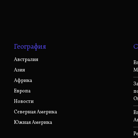
География
С
Австралия
E
Азия
М
Африка
З
Европа
п
O
Новости
Северная Америка
E
А
Южная Америка
P