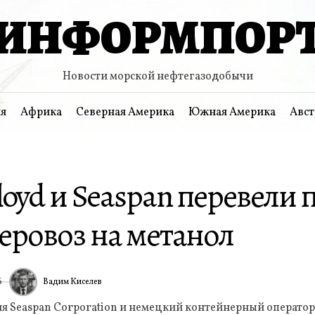
ИНФОРМПОР
Новости морской нефтегазодобычи
я
Африка
Северная Америка
Южная Америка
Авст
oyd и Seaspan перевели
еровоз на метанол
Вадим Киселев
6
ИА
я Seaspan Corporation и немецкий контейнерный оператор