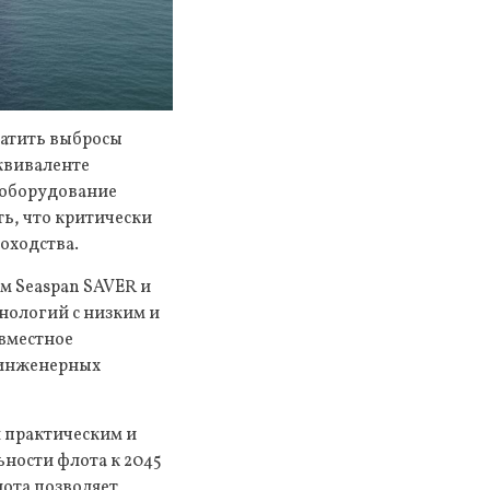
ратить выбросы
квиваленте
еоборудование
ь, что критически
оходства.
м Seaspan SAVER и
нологий с низким и
овместное
 инженерных
я практическим и
ности флота к 2045
ота позволяет