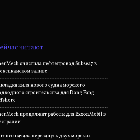
ейчас читают
nerMech очистила нефтепровод Subsea7 в
ексиканском заливе
акладка киля нового судна морского
одводного строительства для Dong Fang
ffshore
nerMech продолжит работы для ExxonMobil в
встралии
erenco начала перезапуск двух морских