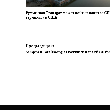
Румынская Transgaz может войти в капитал СП
терминала в США
Навигация
Предыдущая:
Sempra и TotalEnergies получили первый СПГ н
по
записям