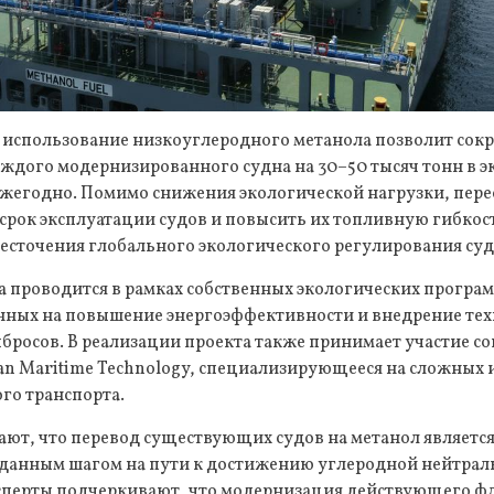
, использование низкоуглеродного метанола позволит сок
ждого модернизированного судна на 30–50 тысяч тонн в э
ежегодно. Помимо снижения экологической нагрузки, пер
срок эксплуатации судов и повысить их топливную гибкост
есточения глобального экологического регулирования суд
 проводится в рамках собственных экологических програм
енных на повышение энергоэффективности и внедрение тех
росов. В реализации проекта также принимает участие с
an Maritime Technology, специализирующееся на сложных
го транспорта.
ают, что перевод существующих судов на метанол являетс
данным шагом на пути к достижению углеродной нейтраль
ксперты подчеркивают, что модернизация действующего фл