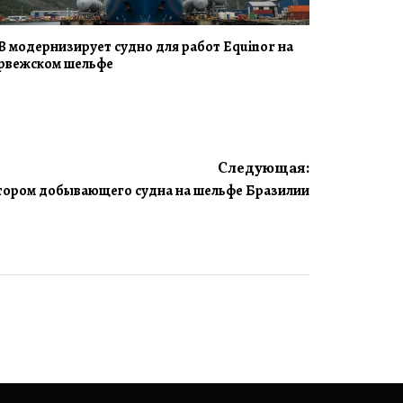
B модернизирует судно для работ Equinor на
рвежском шельфе
Следующая:
атором добывающего судна на шельфе Бразилии