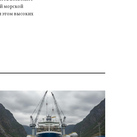
й морской
и этом высоких