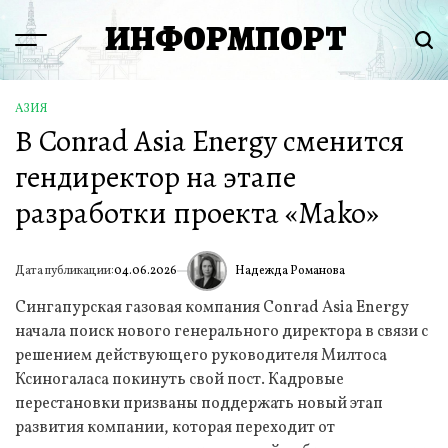
Перейти
ИНФОРМПОРТ
к
Menu
Пои
содержимому
АЗИЯ
ОПУБЛИКОВАНО
В Conrad Asia Energy сменится
В
гендиректор на этапе
разработки проекта «Mako»
Надежда Романова
Дата публикации:
04.06.2026
ИА
Сингапурская газовая компания Conrad Asia Energy
начала поиск нового генерального директора в связи с
решением действующего руководителя Милтоса
Ксиногаласа покинуть свой пост. Кадровые
перестановки призваны поддержать новый этап
развития компании, которая переходит от