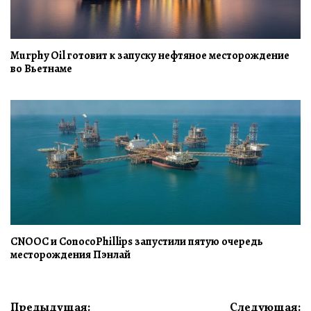
Murphy Oil готовит к запуску нефтяное месторождение
во Вьетнаме
CNOOC и ConocoPhillips запустили пятую очередь
месторождения Пэнлай
Навигация
Предыдущая:
Следующая: