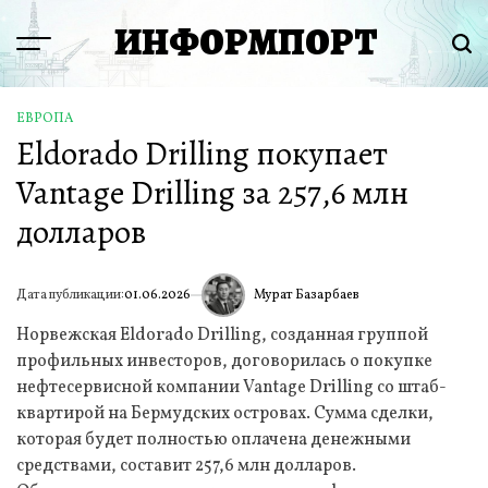
Перейти
ИНФОРМПОРТ
к
Menu
Пои
содержимому
ЕВРОПА
ОПУБЛИКОВАНО
Eldorado Drilling покупает
В
Vantage Drilling за 257,6 млн
долларов
Мурат Базарбаев
Дата публикации:
01.06.2026
ИА
Норвежская Eldorado Drilling, созданная группой
профильных инвесторов, договорилась о покупке
нефтесервисной компании Vantage Drilling со штаб-
квартирой на Бермудских островах. Сумма сделки,
которая будет полностью оплачена денежными
средствами, составит 257,6 млн долларов.