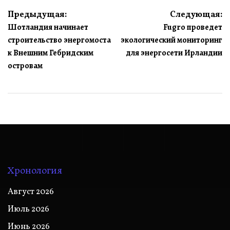
Навигация
Предыдущая:
Следующая:
Шотландия начинает
Fugro проведет
по
строительство энергомоста
экологический мониторинг
записям
к Внешним Гебридским
для энергосети Ирландии
островам
Хронология
Август 2026
Июль 2026
Июнь 2026