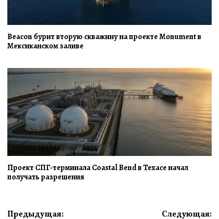
Beacon бурит вторую скважину на проекте Monument в
Мексиканском заливе
Проект СПГ-терминала Coastal Bend в Техасе начал
получать разрешения
Навигация
Предыдущая:
Следующая: