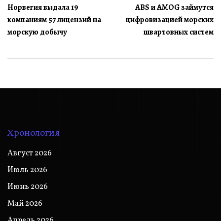
Норвегия выдала 19
ABS и AMOG займутся
по
компаниям 57 лицензий на
цифровизацией морских
записям
морскую добычу
швартовных систем
Хронология
Август 2026
Июль 2026
Июнь 2026
Май 2026
Апрель 2026