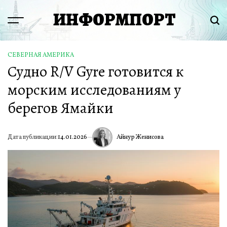
Перейти
ИНФОРМПОРТ
к
Menu
Пои
содержимому
СЕВЕРНАЯ АМЕРИКА
ОПУБЛИКОВАНО
Судно R/V Gyre готовится к
В
морским исследованиям у
берегов Ямайки
Айнур Женисова
Дата публикации:
14.01.2026
ИА