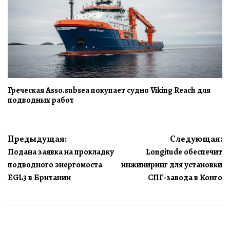
Греческая Asso.subsea покупает судно Viking Reach для
подводных работ
Навигация
Предыдущая:
Следующая:
Подана заявка на прокладку
Longitude обеспечит
по
подводного энергомоста
инжиниринг для установки
записям
EGL3 в Британии
СПГ-завода в Конго