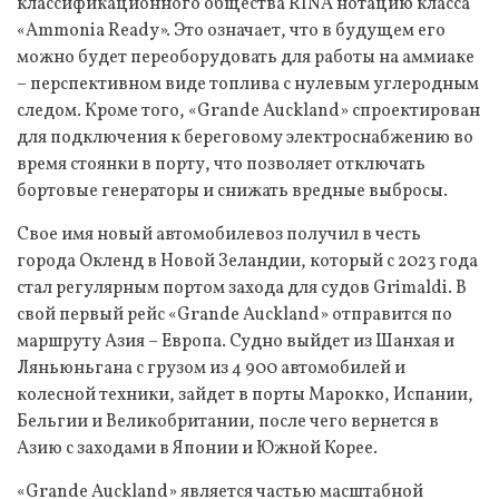
классификационного общества RINA нотацию класса
«Ammonia Ready». Это означает, что в будущем его
можно будет переоборудовать для работы на аммиаке
– перспективном виде топлива с нулевым углеродным
следом. Кроме того, «Grande Auckland» спроектирован
для подключения к береговому электроснабжению во
время стоянки в порту, что позволяет отключать
бортовые генераторы и снижать вредные выбросы.
Свое имя новый автомобилевоз получил в честь
города Окленд в Новой Зеландии, который с 2023 года
стал регулярным портом захода для судов Grimaldi. В
свой первый рейс «Grande Auckland» отправится по
маршруту Азия – Европа. Судно выйдет из Шанхая и
Ляньюньгана с грузом из 4 900 автомобилей и
колесной техники, зайдет в порты Марокко, Испании,
Бельгии и Великобритании, после чего вернется в
Азию с заходами в Японии и Южной Корее.
«Grande Auckland» является частью масштабной