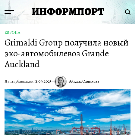
Перейти
ИНФОРМПОРТ
к
Menu
Пои
содержимому
ЕВРОПА
ОПУБЛИКОВАНО
Grimaldi Group получила новый
В
эко-автомобилевоз Grande
Auckland
Айдана Садыкова
Дата публикации:
11.09.2025
ИА