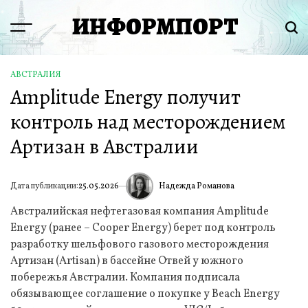
Перейти
ИНФОРМПОРТ
к
Menu
Пои
содержимому
АВСТРАЛИЯ
ОПУБЛИКОВАНО
Amplitude Energy получит
В
контроль над месторождением
Артизан в Австралии
Надежда Романова
Дата публикации:
25.05.2026
ИА
Австралийская нефтегазовая компания Amplitude
Energy (ранее – Cooper Energy) берет под контроль
разработку шельфового газового месторождения
Артизан (Artisan) в бассейне Отвей у южного
побережья Австралии. Компания подписала
обязывающее соглашение о покупке у Beach Energy