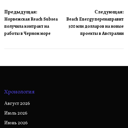
Навигация
Предыдущая:
Следующая:
Норвежская Reach Subsea
Beach Energy перенаправит
по
получила контракт на
500 млн долларов на новые
записям
работы в Черном море
проекты в Австралии
Хронология
Август 2026
Июль 2026
Июнь 2026