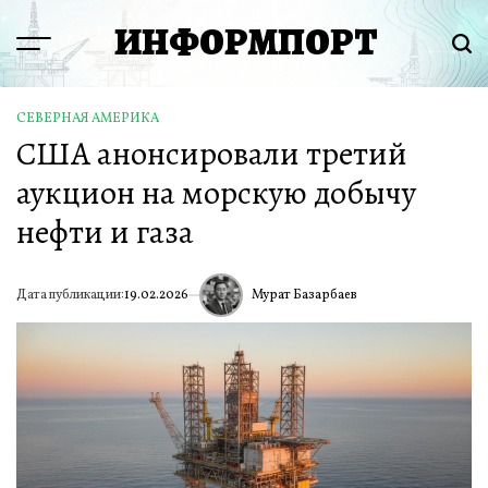
Перейти
ИНФОРМПОРТ
к
Menu
Пои
содержимому
СЕВЕРНАЯ АМЕРИКА
ОПУБЛИКОВАНО
США анонсировали третий
В
аукцион на морскую добычу
нефти и газа
Мурат Базарбаев
Дата публикации:
19.02.2026
ИА