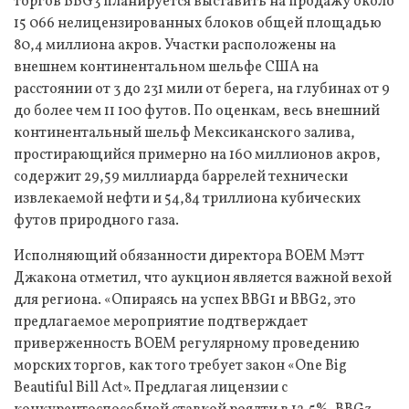
торгов BBG3 планируется выставить на продажу около
15 066 нелицензированных блоков общей площадью
80,4 миллиона акров. Участки расположены на
внешнем континентальном шельфе США на
расстоянии от 3 до 231 мили от берега, на глубинах от 9
до более чем 11 100 футов. По оценкам, весь внешний
континентальный шельф Мексиканского залива,
простирающийся примерно на 160 миллионов акров,
содержит 29,59 миллиарда баррелей технически
извлекаемой нефти и 54,84 триллиона кубических
футов природного газа.
Исполняющий обязанности директора BOEM Мэтт
Джакона отметил, что аукцион является важной вехой
для региона. «Опираясь на успех BBG1 и BBG2, это
предлагаемое мероприятие подтверждает
приверженность BOEM регулярному проведению
морских торгов, как того требует закон «One Big
Beautiful Bill Act». Предлагая лицензии с