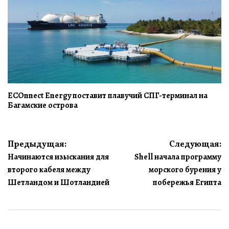
ECOnnect Energy поставит плавучий СПГ-терминал на
Багамские острова
Навигация
Предыдущая:
Следующая:
Начинаются изыскания для
Shell начала программу
по
второго кабеля между
морского бурения у
записям
Шетландом и Шотландией
побережья Египта