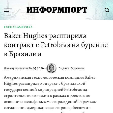
Перейти
ИНФОРМПОРТ
к
Menu
Пои
содержимому
ЮЖНАЯ АМЕРИКА
ОПУБЛИКОВАНО
Baker Hughes расширила
В
контракт с Petrobras на бурение
в Бразилии
Айдана Садыкова
Дата публикации:
26.05.2026
ИА
Американская технологическая компания Baker
Hughes расширила контракт с бразильской
государственной корпорацией Petrobras на
строительство скважин в рамках проектов по
освоению шельфовых месторождений. В рамках
соглашения американская сторона обеспечит