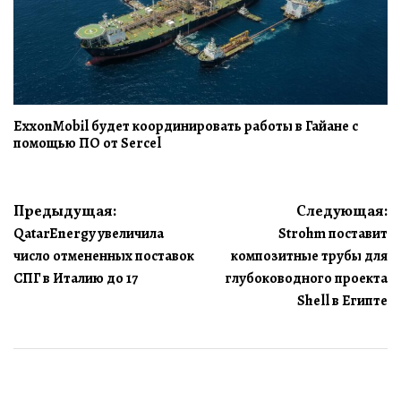
ExxonMobil будет координировать работы в Гайане с
помощью ПО от Sercel
Навигация
Предыдущая:
Следующая:
QatarEnergy увеличила
Strohm поставит
по
число отмененных поставок
композитные трубы для
записям
СПГ в Италию до 17
глубоководного проекта
Shell в Египте