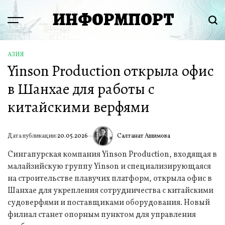
Перейти
ИНФОРМПОРТ
к
Menu
Пои
содержимому
АЗИЯ
ОПУБЛИКОВАНО
Yinson Production открыла офис
В
в Шанхае для работы с
китайскими верфями
Салтанат Ашимова
Дата публикации:
20.05.2026
ИА
Сингапурская компания Yinson Production, входящая в
малайзийскую группу Yinson и специализирующаяся
на строительстве плавучих платформ, открыла офис в
Шанхае для укрепления сотрудничества с китайскими
судоверфями и поставщиками оборудования. Новый
филиал станет опорным пунктом для управления