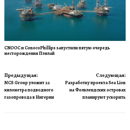
CNOOC и ConocoPhillips запустили пятую очередь
месторождения Пэнлай
Навигация
Предыдущая:
Следующая:
MCS Group уложит 22
Разработку проекта Sea Lion
по
километра подводного
на Фолклендских островах
записям
газопровода в Нигерии
планируют ускорить