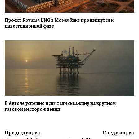
Проект Rovuma LNG в Мозамбике продвинулся к
инвестиционной фазе
В Анголе успешно испытали скважину на крупном
газовом месторождении
Навигация
Предыдущая:
Следующая: