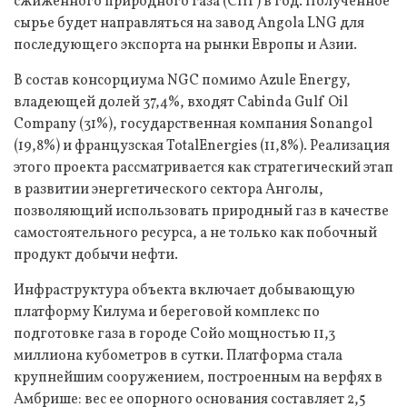
сжиженного природного газа (СПГ) в год. Полученное
сырье будет направляться на завод Angola LNG для
последующего экспорта на рынки Европы и Азии.
В состав консорциума NGC помимо Azule Energy,
владеющей долей 37,4%, входят Cabinda Gulf Oil
Company (31%), государственная компания Sonangol
(19,8%) и французская TotalEnergies (11,8%). Реализация
этого проекта рассматривается как стратегический этап
в развитии энергетического сектора Анголы,
позволяющий использовать природный газ в качестве
самостоятельного ресурса, а не только как побочный
продукт добычи нефти.
Инфраструктура объекта включает добывающую
платформу Килума и береговой комплекс по
подготовке газа в городе Сойо мощностью 11,3
миллиона кубометров в сутки. Платформа стала
крупнейшим сооружением, построенным на верфях в
Амбрише: вес ее опорного основания составляет 2,5