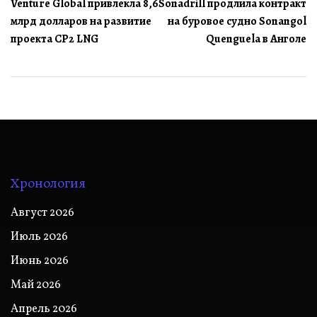
Venture Global привлекла 8,6
Sonadrill продлила контракт
по
млрд долларов на развитие
на буровое судно Sonangol
записям
проекта CP2 LNG
Quenguela в Анголе
Хронология
Август 2026
Июль 2026
Июнь 2026
Май 2026
Апрель 2026