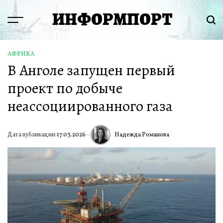
Перейти
ИНФОРМПОРТ
к
Menu
Пои
содержимому
АФРИКА
ОПУБЛИКОВАНО
В Анголе запущен первый
В
проект по добыче
неассоциированного газа
Надежда Романова
Дата публикации:
17.03.2026
ИА