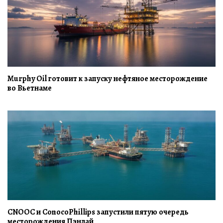
Murphy Oil готовит к запуску нефтяное месторождение
во Вьетнаме
CNOOC и ConocoPhillips запустили пятую очередь
месторождения Пэнлай