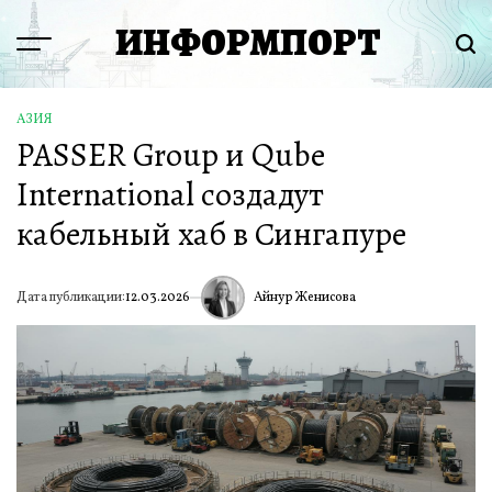
Перейти
ИНФОРМПОРТ
к
Menu
Пои
содержимому
АЗИЯ
ОПУБЛИКОВАНО
PASSER Group и Qube
В
International создадут
кабельный хаб в Сингапуре
Айнур Женисова
Дата публикации:
12.03.2026
ИА