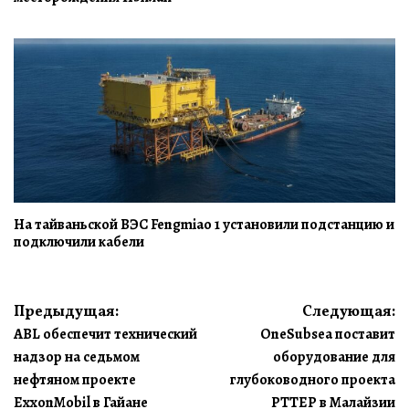
На тайваньской ВЭС Fengmiao 1 установили подстанцию и
подключили кабели
Навигация
Предыдущая:
Следующая:
ABL обеспечит технический
OneSubsea поставит
по
надзор на седьмом
оборудование для
записям
нефтяном проекте
глубоководного проекта
ExxonMobil в Гайане
PTTEP в Малайзии