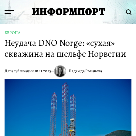
Перейти
ИНФОРМПОРТ
к
Menu
Пои
содержимому
ЕВРОПА
ОПУБЛИКОВАНО
Неудача DNO Norge: «сухая»
В
скважина на шельфе Норвегии
Надежда Романова
Дата публикации:
18.11.2025
ИА