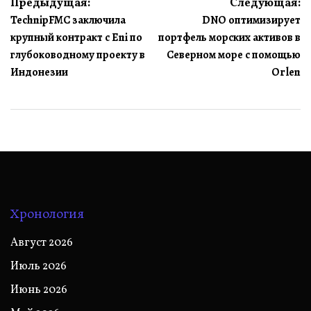
Навигация
Предыдущая:
Следующая:
TechnipFMC заключила
DNO оптимизирует
по
крупный контракт с Eni по
портфель морских активов в
записям
глубоководному проекту в
Северном море с помощью
Индонезии
Orlen
Хронология
Август 2026
Июль 2026
Июнь 2026