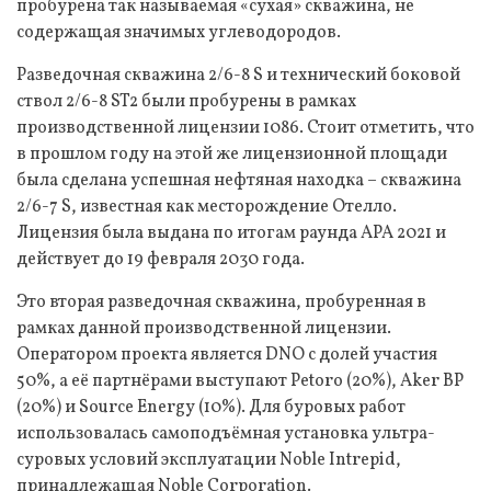
пробурена так называемая «сухая» скважина, не
содержащая значимых углеводородов.
Разведочная скважина 2/6-8 S и технический боковой
ствол 2/6-8 ST2 были пробурены в рамках
производственной лицензии 1086. Стоит отметить, что
в прошлом году на этой же лицензионной площади
была сделана успешная нефтяная находка – скважина
2/6-7 S, известная как месторождение Отелло.
Лицензия была выдана по итогам раунда APA 2021 и
действует до 19 февраля 2030 года.
Это вторая разведочная скважина, пробуренная в
рамках данной производственной лицензии.
Оператором проекта является DNO с долей участия
50%, а её партнёрами выступают Petoro (20%), Aker BP
(20%) и Source Energy (10%). Для буровых работ
использовалась самоподъёмная установка ультра-
суровых условий эксплуатации Noble Intrepid,
принадлежащая Noble Corporation.