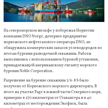
На североморском шельфе у побережья Норвегии
компания DNO Norge, дочернее предприятие
норвежского нефтегазового оператора DNO, не
обнаружила коммерческих запасов углеводородов по
итогам бурения разведочной скважины. Работы
выполнялись с использованием буровой установки,
принадлежащей американскому гиганту морского
бурения Noble Corporation.
Разрешение на бурение скважины 2/6-8 S было
получено от Норвежского морского директората. В
итоге на участке Page в южной части Северного моря,
примерно в 270 километрах от Ставангера и в 40
километрах от месторождения Экофиск, была